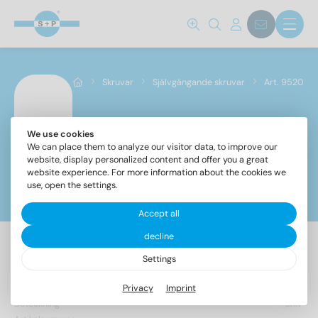
Standard nr.
Skruvar
Självgängande skruvar
Art. 9520
9520 K
(1)
We use cookies
Art. 9520
We can place them to analyze our visitor data, to improve our
Stålkvalitet
website, display personalized content and offer you a great
website experience. For more information about the cookies we
A2
(1)
use, open the settings.
Filter
Accept all
Diameter
decline
6,5
(1)
Settings
Privacy
Imprint
Total längd
Beteckning
Unit