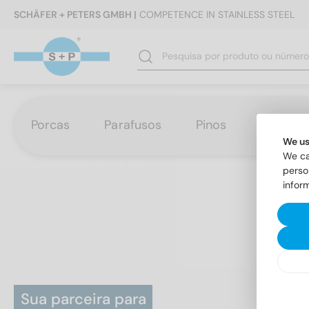
SCHÄFER + PETERS GMBH |
COMPETENCE IN STAINLESS STEEL
Porcas
Parafusos
Pinos
Anilhas
We us
We ca
perso
infor
Sua parceira para