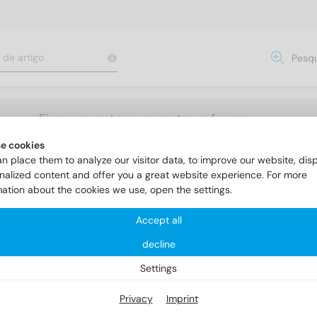
Pesqu
Fixacoes aptas a suportar esforcos
elevados
e cookies
n place them to analyze our visitor data, to improve our website, dis
nalized content and offer you a great website experience. For more
mation about the cookies we use, open the settings.
Accept all
decline
Settings
Privacy
Imprint