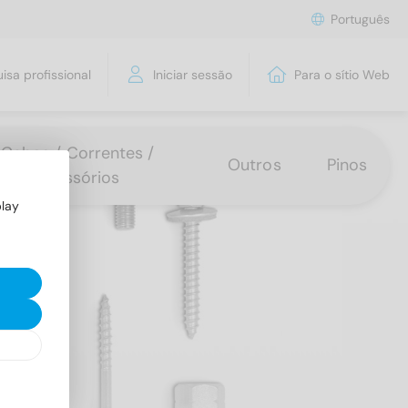
Português
isa profissional
Iniciar sessão
Para o sítio Web
Cabos / Correntes /
Outros
Pinos
Acessórios
play