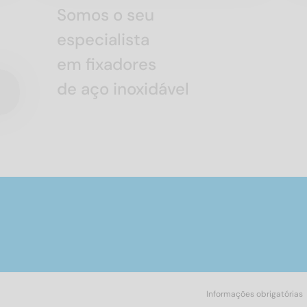
Somos o seu
especialista
em fixadores
de aço inoxidável
Informações obrigatórias