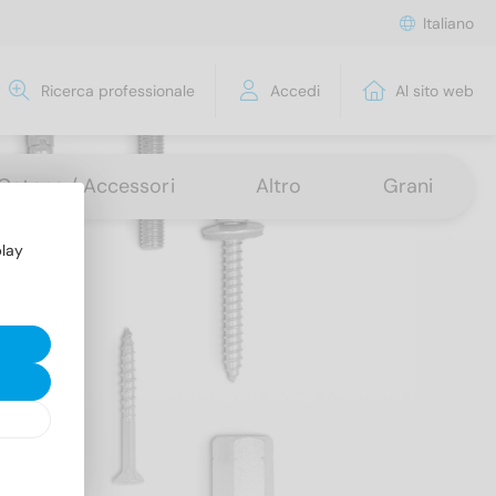
Italiano
Ricerca professionale
Accedi
Al sito web
 Catene / Accessori
Altro
Grani
play