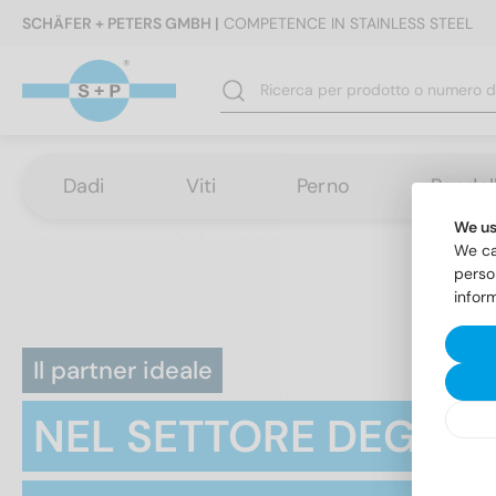
SCHÄFER + PETERS GMBH |
COMPETENCE IN STAINLESS STEEL
Dadi
Viti
Perno
Rondel
We us
We ca
perso
infor
Il partner ideale
NEL SETTORE DEGLI 