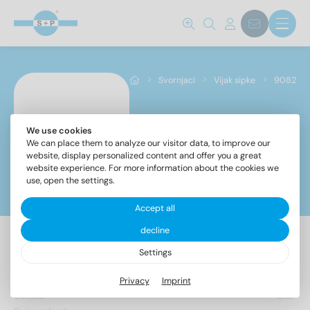
9082
(151)
Razred jekla
Svornjaci
Vijak sipke
9082
A2
(124)
A4
(27)
We use cookies
9082
We can place them to analyze our visitor data, to improve our
website, display personalized content and offer you a great
website experience. For more information about the cookies we
Promjer
use, open the settings.
Filter
6
(26)
Accept all
8
(40)
decline
10
(50)
Settings
151 Predmeti pronađeni
12
(35)
Privacy
Imprint
Oznaka
Unit
Ukupna dužina