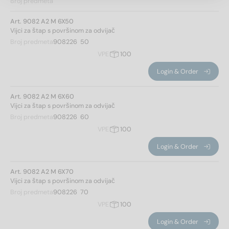
Broj predmeta
Art. 9082 A2 M 6X50
Vijci za štap s površinom za odvijač
50
(6)
Broj predmeta
908226  50
60
(9)
VPE
100
70
(6)
Login & Order
80
(10)
90
(8)
Art. 9082 A2 M 6X60
100
(10)
Vijci za štap s površinom za odvijač
110
(3)
Broj predmeta
908226  60
120
(10)
VPE
100
vrsta niti
130
(4)
Login & Order
140
(8)
Drvo / metrička
(151)
150
(7)
Art. 9082 A2 M 6X70
Vijci za štap s površinom za odvijač
160
(12)
Veličina pogona
Broj predmeta
908226  70
180
(10)
Primjena filtara
VPE
100
200
(13)
220
(2)
Login & Order