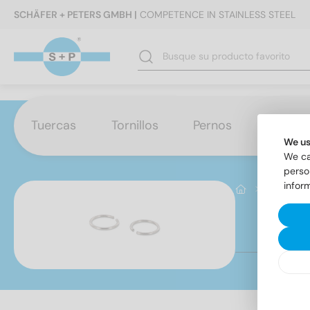
SCHÄFER + PETERS GMBH |
COMPETENCE IN STAINLESS STEEL
Tuercas
Tornillos
Pernos
Arande
We us
We ca
perso
infor
Otros
DI