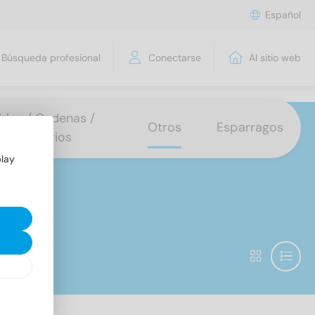
Español
Búsqueda profesional
Conectarse
Al sitio web
bles / Cadenas /
Otros
Esparragos
Accesorios
play