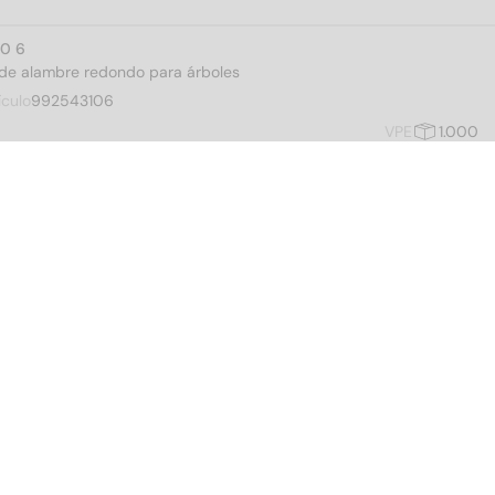
10 6
c. de alambre redondo para árboles
ículo
992543106
VPE
1.000
10 7
c. de alambre redondo para árboles
ículo
992543107
VPE
1.000
10 8
c. de alambre redondo para árboles
ículo
992543108