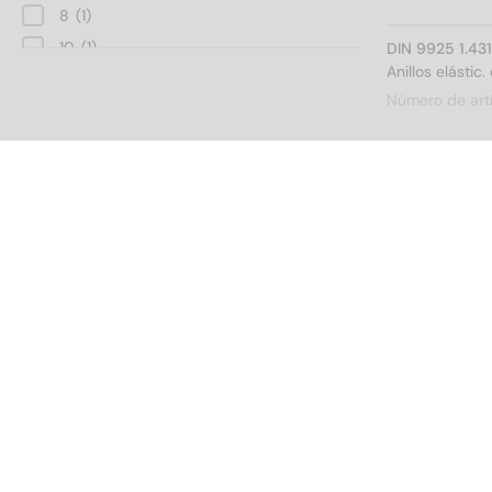
8
(1)
10
(1)
DIN 9925 1.43
Anillos elásti
12
(1)
Número de art
14
(1)
16
(1)
18
(1)
20
(1)
DIN 9925 1.43
22
(1)
Anillos elásti
24
(1)
Número de art
25
(1)
26
(1)
28
(1)
30
(1)
DIN 9925 1.43
32
(1)
Anillos elásti
35
(1)
Número de art