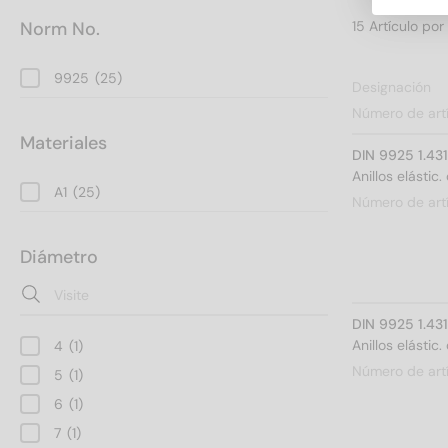
Norm No.
9925
(25)
Designación
Número de art
Materiales
DIN 9925 1.43
Anillos elásti
A1
(25)
Número de art
Diámetro
DIN 9925 1.43
Anillos elásti
4
(1)
Número de art
5
(1)
6
(1)
7
(1)