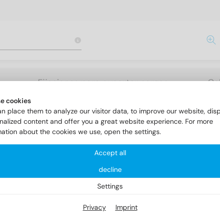
Fijaciones para suportar cargas
Ca
las
pesadas
e cookies
n place them to analyze our visitor data, to improve our website, dis
nalized content and offer you a great website experience. For more
mation about the cookies we use, open the settings.
Anillos de seguridad
DIN 9925
Accept all
decline
N 9925
Settings
Privacy
Imprint