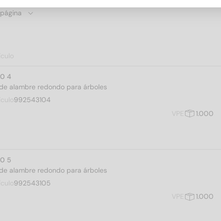
ículo
10 4
c. de alambre redondo para árboles
ículo
992543104
VPE
1.000
10 5
c. de alambre redondo para árboles
ículo
992543105
VPE
1.000