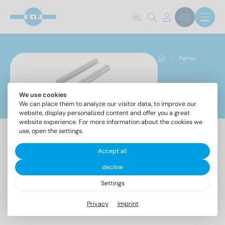
Norm No.
835
(294)
Perno
938
(329)
939
(327)
We use cookies
Perno
976-1
(729)
We can place them to analyze our visitor data, to improve our
9082
(151)
website, display personalized content and offer you a great
website experience. For more information about the cookies we
9182
(48)
use, open the settings.
13918 PT
(75)
Accept all
Materiali
Fissaggi
Perni
Viti
decline
Barra
Viti
per
a
doppio
A2
(1082)
filettata
prigionere
Settings
sistemi
saldare
filetto
A4
(858)
solari
con
A4-80
(13)
Privacy
Imprint
filetto
esterno