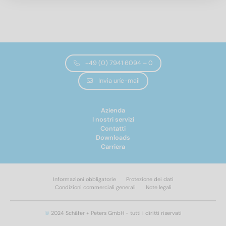
Diametro
2
(2)
2,5
(2)
+49 (0) 7941 6094 – 0
3
(15)
Invia un'e-mail
4
(18)
5
(138)
Azienda
6
(212)
I nostri servizi
8
(265)
Contatti
Downloads
8,4
(24)
Lunghezza totale
Carriera
10
(247)
12
(223)
Informazioni obbligatorie
Protezione dei dati
14
(81)
6
(3)
Condizioni commerciali generali
Note legali
16
(181)
Applicare il filtro
8
(5)
18
(12)
10
(5)
©
2024 Schäfer + Peters GmbH - tutti i diritti riservati
20
(175)