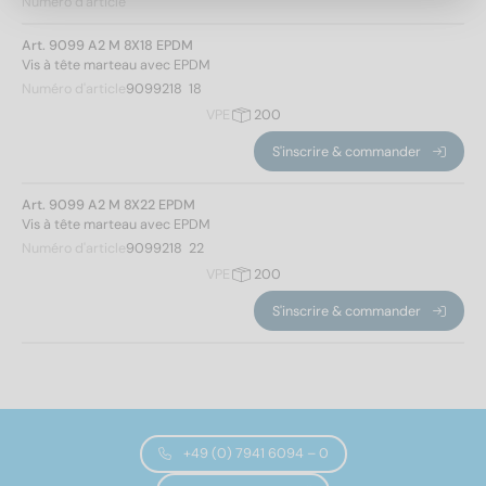
Numéro d'article
Art. 9099 A2 M 8X18 EPDM
Vis à tête marteau avec EPDM
Numéro d'article
9099218  18
VPE
200
Norm No.
S'inscrire & commander
9099
(2)
Art. 9099 A2 M 8X22 EPDM
Vis à tête marteau avec EPDM
Matériaux
Numéro d'article
9099218  22
VPE
200
A2
(2)
S'inscrire & commander
Diamètre
8
(2)
+49 (0) 7941 6094 – 0
Longueur totale