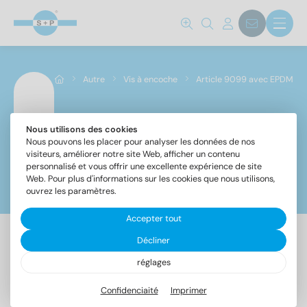
Autre
Vis à encoche
Article 9099 avec EPDM
Nous utilisons des cookies
Article 9099 avec EPDM
Nous pouvons les placer pour analyser les données de nos
visiteurs, améliorer notre site Web, afficher un contenu
personnalisé et vous offrir une excellente expérience de site
Web. Pour plus d'informations sur les cookies que nous utilisons,
Filtre
ouvrez les paramètres.
Accepter tout
Décliner
2 Article trouvé
réglages
Confidenciaité
Imprimer
Désignation
UE