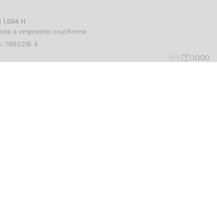
 1,6X4 H
mbée à empreinte cruciforme
le
7985216 4
VPE
1.000
 1,6X5 H
mbée à empreinte cruciforme
le
7985216 5
VPE
1.000
 1,6X6 H
mbée à empreinte cruciforme
le
7985216 6