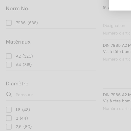
Norm No.
7985
(638)
Désignation
Numéro d'artic
Matériaux
DIN 7985 A2 M
Vis à tête bo
A2
(320)
Numéro d'artic
A4
(318)
Diamètre
DIN 7985 A2 M
Vis à tête bo
Numéro d'artic
1,6
(48)
2
(44)
2,5
(60)