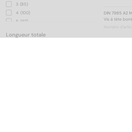
3
(85)
4
(100)
DIN 7985 A2 M
Vis à tête bo
5
(97)
Numéro d'artic
6
(92)
Longueur totale
8
(60)
10
(52)
2
(4)
DIN 7985 A2 M
Vis à tête bo
3
(16)
Numéro d'artic
4
(20)
5
(20)
6
(24)
7
(1)
DIN 7985 A2 M
8
(28)
Modèle de filetage
Vis à tête bo
10
(32)
Numéro d'artic
12
(32)
Métrique
(638)