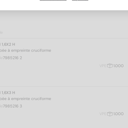
le
 1,6X2 H
mbée à empreinte cruciforme
le
7985216 2
VPE
1.000
 1,6X3 H
mbée à empreinte cruciforme
le
7985216 3
VPE
1.000