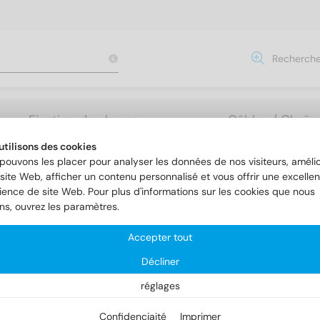
Recherche
Fixation de charges
Câbles / Chaîne
lourdes
Accessoires
utilisons des cookies
pouvons les placer pour analyser les données de nos visiteurs, amélio
site Web, afficher un contenu personnalisé et vous offrir une excellen
ience de site Web. Pour plus d'informations sur les cookies que nous
s métrique
DIN 7985
ons, ouvrez les paramètres.
Accepter tout
N 7985
Décliner
réglages
Confidenciaité
Imprimer