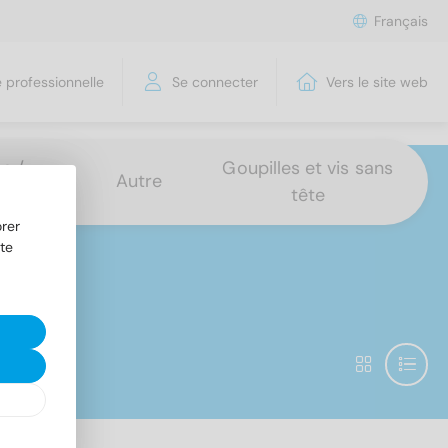
Français
 professionnelle
Se connecter
Vers le site web
s /
Goupilles et vis sans
Autre
tête
rer
te