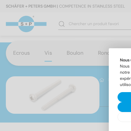
SCHÄFER + PETERS GMBH |
COMPETENCE IN STAINLESS STEEL
Ecrous
Vis
Boulon
Rondelles
Nous 
Nous 
notre 
expér
Vis
Vi
utilis
DI