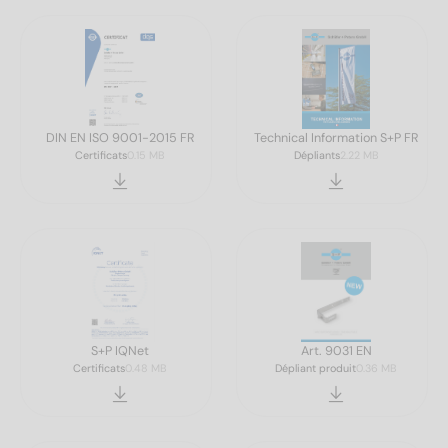
DIN EN ISO 9001-2015 FR
Technical Information S+P FR
Certificats
0.15 MB
Dépliants
2.22 MB
S+P IQNet
Art. 9031 EN
Certificats
0.48 MB
Dépliant produit
0.36 MB