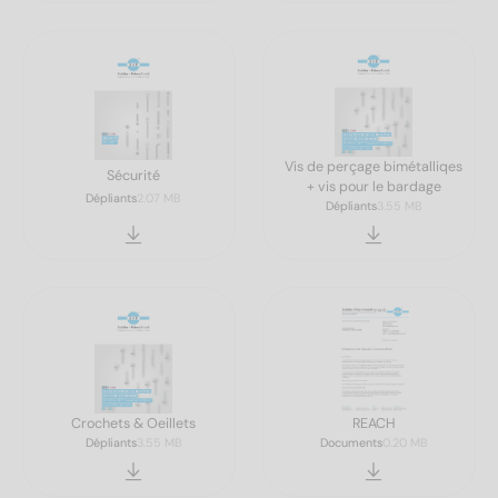
Vis de perçage bimétalliqes
Sécurité
+ vis pour le bardage
Dépliants
2.07 MB
Dépliants
3.55 MB
Crochets & Oeillets
REACH
Dépliants
3.55 MB
Documents
0.20 MB