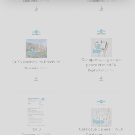
Dépliants
5.86 MB
Documents
0.17 MB
Our approvals give you
S+P Sustainability Brochure
peace of mind EN
Dépliants
7.41 MB
Dépliants
8.96 MB
RoHS
Catalogue Général FR-EN
Documents
0.21 MB
Catalogues
43.02 MB