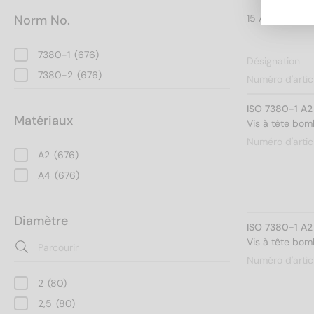
Norm No.
7380-1
(676)
Désignation
7380-2
(676)
Numéro d'artic
ISO 7380-1 A2
Matériaux
Vis à tête bom
Numéro d'artic
A2
(676)
A4
(676)
Diamètre
ISO 7380-1 A2
Vis à tête bom
Numéro d'artic
2
(80)
2,5
(80)