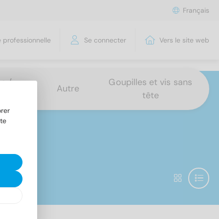
Français
 professionnelle
Se connecter
Vers le site web
s /
Goupilles et vis sans
Autre
tête
rer
te