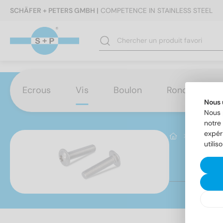
SCHÄFER + PETERS GMBH |
COMPETENCE IN STAINLESS STEEL
Ecrous
Vis
Boulon
Rondelles
Nous 
Nous 
notre 
expér
Vis
Vi
utilis
IS