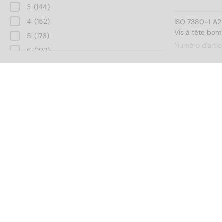
3
(144)
4
(152)
ISO 7380-1 A2
Vis à tête bom
5
(176)
Numéro d'artic
6
(192)
8
(192)
Longueur totale
10
(176)
12
(160)
ISO 7380-1 A2
Vis à tête bom
3
(24)
Numéro d'artic
4
(32)
5
(40)
6
(48)
8
(56)
ISO 7380-1 A2
10
(56)
Vis à tête bom
12
(64)
Modèle de filetage
Numéro d'artic
14
(64)