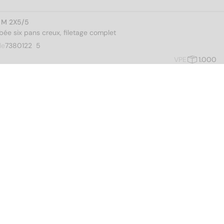
 M 2X5/5
bée six pans creux, filetage complet
le
7380122  5
VPE
1.000
 M 2X6/6
bée six pans creux, filetage complet
le
7380122  6
VPE
1.000
 M 2X8/8
bée six pans creux, filetage complet
le
7380122  8