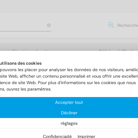
Recherche
Fixation de charges
Câbles / Chaîne
lourdes
Accessoires
utilisons des cookies
pouvons les placer pour analyser les données de nos visiteurs, amélio
site Web, afficher un contenu personnalisé et vous offrir une excellen
ience de site Web. Pour plus d'informations sur les cookies que nous
s métrique
ISO 7380
ons, ouvrez les paramètres.
Accepter tout
O 7380
Décliner
réglages
Confidenciaité
Imprimer