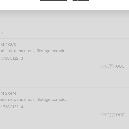
le
 M 2X3/3
bée six pans creux, filetage complet
le
7380122  3
VPE
1.000
 M 2X4/4
bée six pans creux, filetage complet
le
7380122  4
VPE
1.000