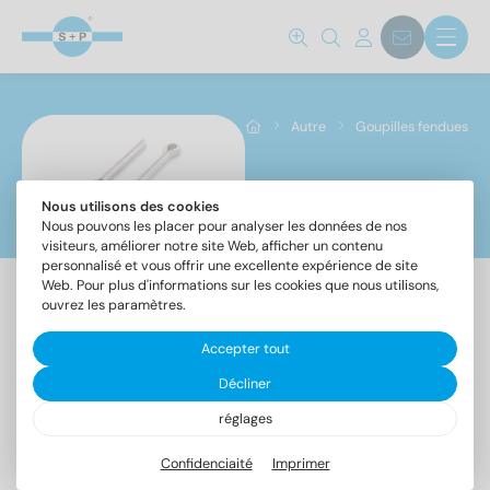
Norm No.
1234
(322)
Autre
Goupilles fendues
Matériaux
Nous utilisons des cookies
Goupilles fendues
A2
(161)
Nous pouvons les placer pour analyser les données de nos
visiteurs, améliorer notre site Web, afficher un contenu
A4
(161)
personnalisé et vous offrir une excellente expérience de site
Web. Pour plus d'informations sur les cookies que nous utilisons,
ouvrez les paramètres.
Diamètre
Accepter tout
ISO
Décliner
1234
1
(30)
réglages
1,2
(30)
Confidenciaité
Imprimer
1,6
(30)