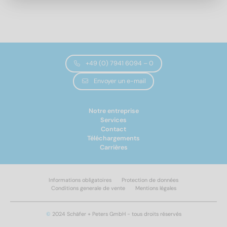
2
(32)
2,5
(28)
3,2
(30)
4
(34)
5
(34)
Longueur totale
+49 (0) 7941 6094 – 0
6,3
(30)
8
(22)
Envoyer un e-mail
10
(22)
6
(8)
Notre entreprise
8
(8)
Services
10
(10)
Contact
Téléchargements
12
(10)
Carrières
14
(10)
16
(16)
18
(16)
Informations obligatoires
Protection de données
Conditions generale de vente
Mentions légales
20
(18)
Appliquer un filtre
22
(18)
©
2024 Schäfer + Peters GmbH - tous droits réservés
25
(18)