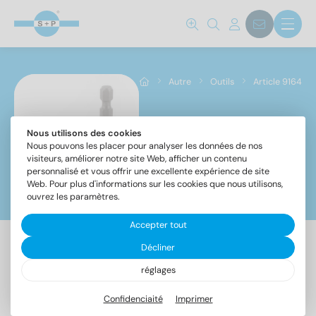
Autre
Outils
Article 9164
Nous utilisons des cookies
Article 9164
Nous pouvons les placer pour analyser les données de nos
visiteurs, améliorer notre site Web, afficher un contenu
personnalisé et vous offrir une excellente expérience de site
Web. Pour plus d'informations sur les cookies que nous utilisons,
Filtre
ouvrez les paramètres.
Accepter tout
Norm No.
Décliner
4 Article trouvé
9164
(4)
réglages
Confidenciaité
Imprimer
Désignation
UE
Matériaux