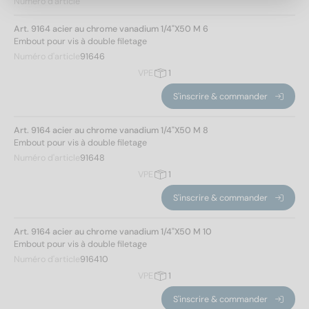
Numéro d'article
CV
(4)
Art. 9164 acier au chrome vanadium 1/4"X50 M 6
Embout pour vis à double filetage
Numéro d'article
91646
Diamètre
VPE
1
S'inscrire & commander
6
(1)
8
(1)
Art. 9164 acier au chrome vanadium 1/4"X50 M 8
10
(1)
Embout pour vis à double filetage
12
(1)
Numéro d'article
91648
VPE
1
Longueur totale
S'inscrire & commander
50
(4)
Art. 9164 acier au chrome vanadium 1/4"X50 M 10
Embout pour vis à double filetage
Numéro d'article
916410
Appliquer un filtre
VPE
1
S'inscrire & commander