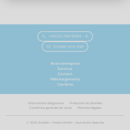
visser
autotaraudeurs
8
(3)
10
(3)
12
(3)
14
(1)
Longueur totale
16
(3)
+49 (0) 7941 6094 – 0
18
(1)
Envoyer un e-mail
20
(2)
6
(1)
8
(2)
Notre entreprise
10
(2)
Services
Contact
12
(2)
Téléchargements
14
(1)
Carrières
15
(3)
18
(3)
Informations obligatoires
Protection de données
22
(2)
Modèle de filetage
Conditions generale de vente
Mentions légales
24
(2)
Appliquer un filtre
25
(3)
Auto-Coupant
(11)
©
2024 Schäfer + Peters GmbH - tous droits réservés
27
(1)