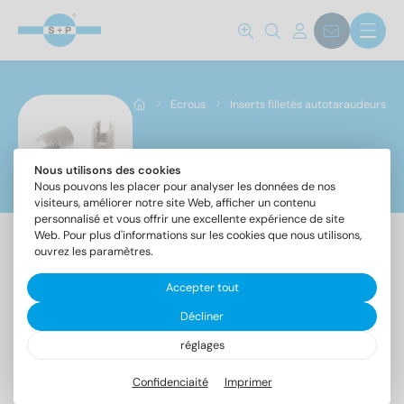
Norm No.
7965 B
(14)
9058
(11)
Ecrous
Inserts filletés autotaraudeurs
Matériaux
Nous utilisons des cookies
Inserts filletés autotaraudeurs
Nous pouvons les placer pour analyser les données de nos
A2
(25)
visiteurs, améliorer notre site Web, afficher un contenu
personnalisé et vous offrir une excellente expérience de site
Web. Pour plus d'informations sur les cookies que nous utilisons,
Diamètre
ouvrez les paramètres.
Accepter tout
Article
Article
Décliner
3
(2)
7965
9058
4
(2)
réglages
-
-
Ecrous
Inserts
5
(2)
Confidenciaité
Imprimer
à
filetés
6
(3)