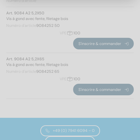
Numéro d'article
9084
(2)
Art. 9084 A2 5,2X50
Vis à gond avec fente, filetage bois
Numéro d'article
9084252 50
Matériaux
VPE
100
A2
(2)
S'inscrire & commander
Art. 9084 A2 5,2X65
Diamètre
Vis à gond avec fente, filetage bois
Numéro d'article
9084252 65
5,2
(2)
VPE
100
S'inscrire & commander
Longueur totale
50
(1)
65
(1)
+49 (0) 7941 6094 – 0
Modèle de filetage