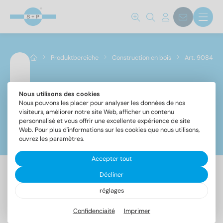
Produktbereiche
Construction en bois
Art. 9084
Nous utilisons des cookies
Art. 9084
Nous pouvons les placer pour analyser les données de nos
visiteurs, améliorer notre site Web, afficher un contenu
personnalisé et vous offrir une excellente expérience de site
Web. Pour plus d'informations sur les cookies que nous utilisons,
Filtre
ouvrez les paramètres.
Accepter tout
Décliner
2 Article trouvé
réglages
Confidenciaité
Imprimer
Norm No.
Désignation
UE