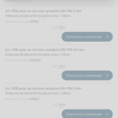
Numéro d'article
SW 2
(1)
Art. 9119 acier au chrome vanadium SW-PIN 2 mm
SW 2,5
(1)
Embouts de sécurité six pans creux + téton
SW 3
(1)
Numéro d'article
91192
SW 4
(1)
VPE
1
SW 5
(1)
S'inscrire & commander
SW 6
(1)
SW 8
(1)
Forme d'entraînement
Art. 9119 acier au chrome vanadium SW-PIN 2,5 mm
Embouts de sécurité six pans creux + téton
Six pans extérieurs
(8)
Numéro d'article
911925
VPE
1
Résistance de traction
S'inscrire & commander
500
(8)
Art. 9119 acier au chrome vanadium SW-PIN 3 mm
Embouts de sécurité six pans creux + téton
Numéro d'article
91193
Appliquer un filtre
VPE
1
S'inscrire & commander