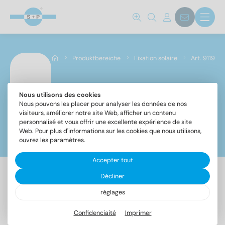
Norm No.
9119
(8)
Produktbereiche
Fixation solaire
Art. 9119
Matériaux
CV
(8)
Nous utilisons des cookies
Art. 9119
Nous pouvons les placer pour analyser les données de nos
visiteurs, améliorer notre site Web, afficher un contenu
personnalisé et vous offrir une excellente expérience de site
Longueur totale
Web. Pour plus d'informations sur les cookies que nous utilisons,
Filtre
ouvrez les paramètres.
25
(8)
Accepter tout
Décliner
Empreinte
8 Article trouvé
réglages
Confidenciaité
Imprimer
Désignation
UE
SW 1/8"
(1)