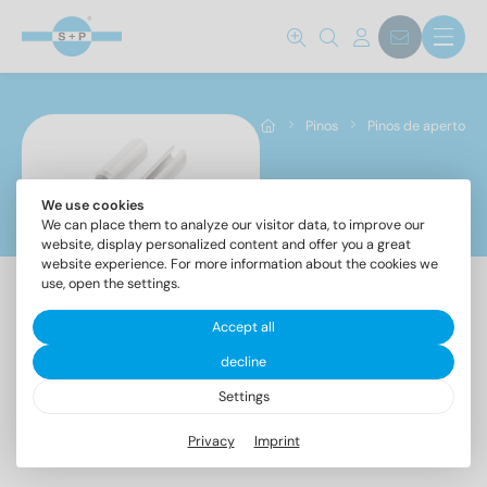
Norma não.
8750
(103)
8752
(214)
Pinos
Pinos de aperto
Grau de aço
We use cookies
Pinos de aperto
We can place them to analyze our visitor data, to improve our
A1
(317)
website, display personalized content and offer you a great
website experience. For more information about the cookies we
use, open the settings.
Diâmetro
Accept all
decline
ISO
ISO
1
(7)
8750
8752
Settings
1,5
(18)
Privacy
Imprint
2
(25)
2,5
(26)