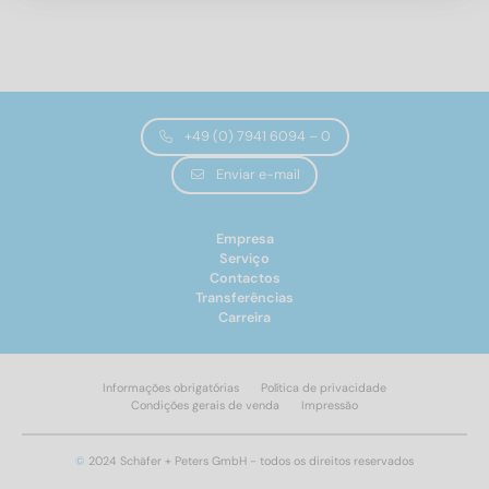
3
(31)
3,5
(17)
4
(37)
4,5
(16)
Comprimento total
5
(38)
+49 (0) 7941 6094 – 0
6
(37)
Enviar e-mail
8
(39)
4
(8)
10
(26)
5
(10)
Empresa
6
(11)
Serviço
Contactos
8
(13)
Transferências
10
(17)
Carreira
12
(18)
14
(19)
Informações obrigatórias
Política de privacidade
16
(19)
Resistência à tração
Condições gerais de venda
Impressão
18
(18)
Aplicar filtro
20
(19)
500
(214)
©
2024 Schäfer + Peters GmbH - todos os direitos reservados
22
(16)