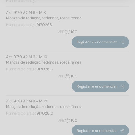
Número do artigo
9170
(7)
Art. 9170 A2 M 6 - M 8
Mangas de redução, redondas, rosca fêmea
Número do artigo
9170268
Grau de aço
VPE
100
Registar e encomendar
A2
(7)
Art. 9170 A2 M 6 - M 10
Diâmetro interno
Mangas de redução, redondas, rosca fêmea
Número do artigo
91702610
6
(2)
VPE
100
8
(2)
Registar e encomendar
10
(2)
12
(1)
Art. 9170 A2 M 8 - M 10
Mangas de redução, redondas, rosca fêmea
Número do artigo
91702810
Aplicar filtro
VPE
100
Registar e encomendar