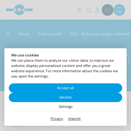
Porcas
Uniao roscada
9170 - Reduzir as mangas redondas
We use cookies
9170 - Reduzir as mangas redondas
We can place them to analyze our visitor data, to improve our
website, display personalized content and offer you a great
website experience. For more information about the cookies we
use, open the settings.
Filtros
Accept all
decline
Settings
7 Artigo encontrado
Privacy
Imprint
Designação
PU
Norma não.