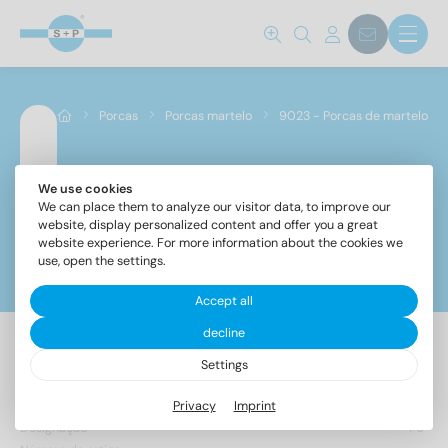
Porcas
Porcas martelo
9023 - Porcas de martelo
Norma não.
We use cookies
9023 - Porcas de martelo
We can place them to analyze our visitor data, to improve our
website, display personalized content and offer you a great
9023
(1)
website experience. For more information about the cookies we
use, open the settings.
Filtros
Grau de aço
Accept all
decline
A4
(1)
Settings
Diâmetro
Privacy
Imprint
Designação
PU