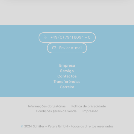
+49 (0) 7941 6094 – 0
Enviar e-mail
Norma não.
Empresa
9032
(1)
Serviço
Contactos
Transferências
Grau de aço
Carreira
A2
(1)
Informações obrigatórias
Política de privacidade
Condições gerais de venda
Impressão
Aplicar filtro
©
2024 Schäfer + Peters GmbH - todos os direitos reservados