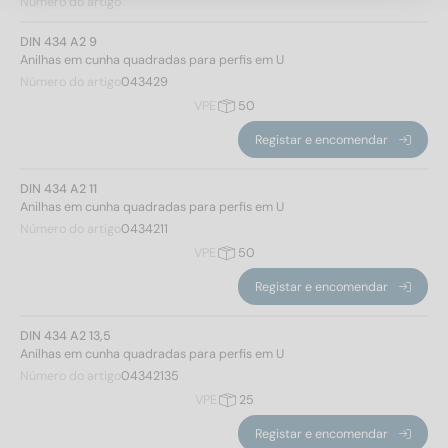
Número do artigo
17,5
(2)
22
(2)
DIN 434 A2 9
24
(2)
Anilhas em cunha quadradas para perfis em U
26
(2)
Número do artigo
043429
VPE
50
30
(2)
Diâmetro interno
Registar e encomendar
DIN 434 A2 11
9
(2)
Anilhas em cunha quadradas para perfis em U
11
(2)
Número do artigo
0434211
13,5
(2)
VPE
50
17,5
(2)
Registar e encomendar
22
(2)
24
(2)
DIN 434 A2 13,5
Anilhas em cunha quadradas para perfis em U
26
(2)
Número do artigo
04342135
Aplicar filtro
VPE
25
Registar e encomendar