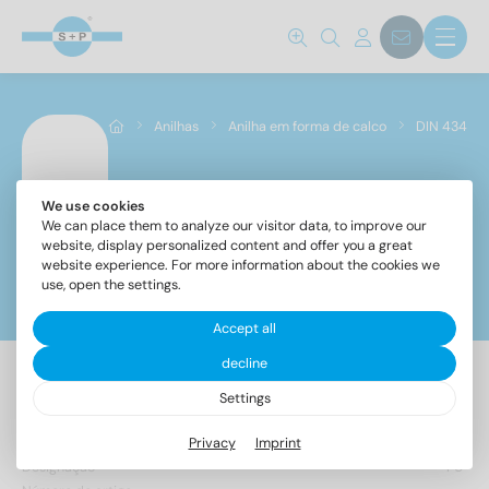
Norma não.
434
(16)
Anilhas
Anilha em forma de calco
DIN 434
Grau de aço
We use cookies
DIN 434
A2
(8)
We can place them to analyze our visitor data, to improve our
website, display personalized content and offer you a great
A4
(8)
website experience. For more information about the cookies we
use, open the settings.
Filtros
Diâmetro
Accept all
decline
Settings
16 Artigo encontrado
9
(2)
11
(2)
Privacy
Imprint
13,5
(2)
Designação
PU