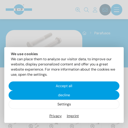
Norma não.
27-128
(150)
Parafusos
84
(476)
85
(274)
We use cookies
Parafusos
95
(199)
We can place them to analyze our visitor data, to improve our
96
(201)
website, display personalized content and offer you a great
website experience. For more information about the cookies we
97
(198)
use, open the settings.
316
(195)
404
(30)
Accept all
Grau de aço
427
(86)
Parafusos
Parafusos
Parafusos
Parafuso
decline
Parafusos
444 B
(156)
Outros
auto-
com
de
de
autoperfurantes
Settings
atarraxantes
olhal
fecho
seguran
444 LB
(72)
1.4828
(2)
464
(33)
Privacy
Imprint
A1
(285)
465
(25)
A2
(12990)