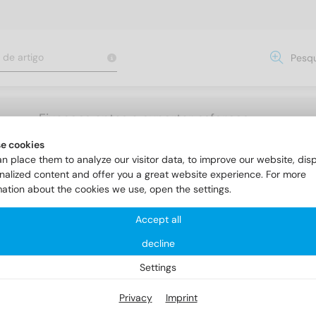
Pesqu
Fixacoes aptas a suportar esforcos
elevados
e cookies
n place them to analyze our visitor data, to improve our website, dis
nalized content and offer you a great website experience. For more
mation about the cookies we use, open the settings.
orrentes / Acessórios
Acessórios
Art. 9640
Accept all
decline
t. 9640
Settings
Privacy
Imprint