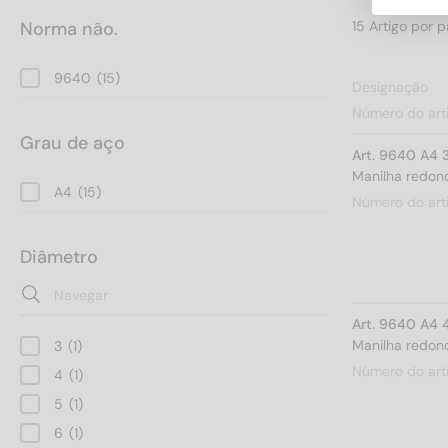
Norma não.
9640
(15)
Designação
Número do art
Grau de aço
Art. 9640 A4 
Manilha redond
A4
(15)
Número do art
Diâmetro
Art. 9640 A4 
Manilha redond
3
(1)
Número do art
4
(1)
5
(1)
6
(1)