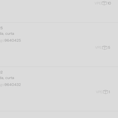
VPE
10
25
a, curta
igo
9640425
VPE
5
32
a, curta
igo
9640432
VPE
1