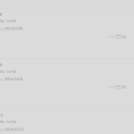
16
a, curta
igo
9640416
VPE
10
19
a, curta
igo
9640419
VPE
10
22
a, curta
igo
9640422