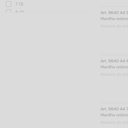
7
(1)
8
(1)
Art. 9640 A4 
Manilha redond
10
(1)
Número do art
12
(1)
13
(1)
14
(1)
16
(1)
Art. 9640 A4 
19
(1)
Manilha redond
22
(1)
Número do art
25
(1)
32
(1)
Art. 9640 A4 
Manilha redond
Número do art