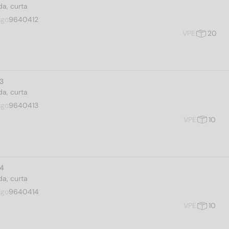
a, curta
igo
9640412
VPE
20
13
a, curta
igo
9640413
VPE
10
14
a, curta
igo
9640414
VPE
10