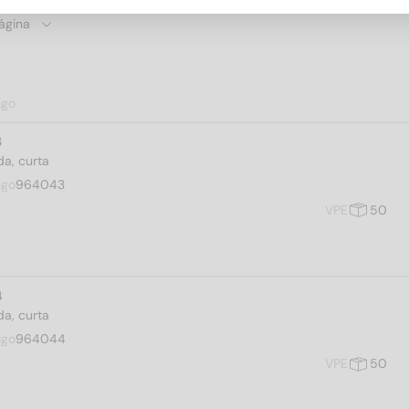
igo
3
a, curta
igo
964043
VPE
50
4
a, curta
igo
964044
VPE
50