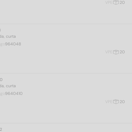
VPE
20
8
a, curta
igo
964048
VPE
20
10
a, curta
igo
9640410
VPE
20
12