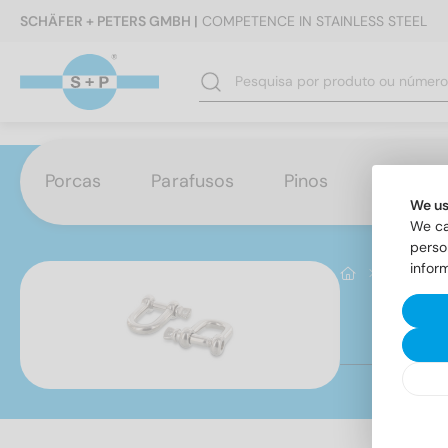
SCHÄFER + PETERS GMBH |
COMPETENCE IN STAINLESS STEEL
Porcas
Parafusos
Pinos
Anilhas
We us
We ca
perso
infor
Cabos / C
Ar