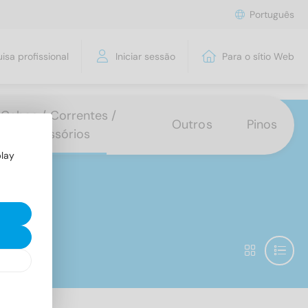
Português
isa profissional
Iniciar sessão
Para o sítio Web
Cabos / Correntes /
Outros
Pinos
Acessórios
play