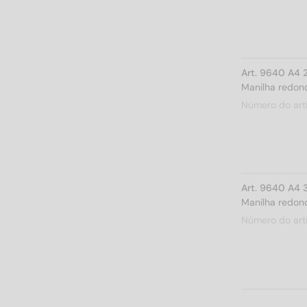
Art. 9640 A4 
Manilha redond
Número do art
Art. 9640 A4 
Manilha redond
Número do art