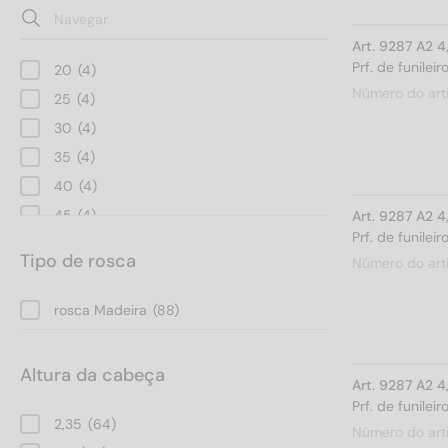
Art. 9287 A2 
Prf. de funile
20
(4)
Número do art
25
(4)
30
(4)
35
(4)
40
(4)
45
(4)
Art. 9287 A2 
Prf. de funile
50
(4)
Tipo de rosca
Número do art
55
(4)
60
(4)
rosca Madeira
(88)
65
(4)
70
(4)
Altura da cabeça
Art. 9287 A2 
80
(4)
Prf. de funile
90
(4)
2,35
(64)
Número do art
100
(4)