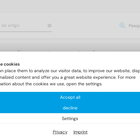
Pesqu
Fixacoes aptas a suportar esforcos
elevados
e cookies
n place them to analyze our visitor data, to improve our website, dis
nalized content and offer you a great website experience. For more
mation about the cookies we use, open the settings.
s
Parafusos para fachads / de funileiro
9287 (Spengler - TX 2
Accept all
decline
87 (Spengler - TX 25- 15mm)
Settings
Privacy
Imprint