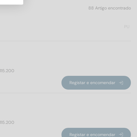
88 Artigo encontrado
PU
115.200
Registar e encomendar
115.200
Registar e encomendar