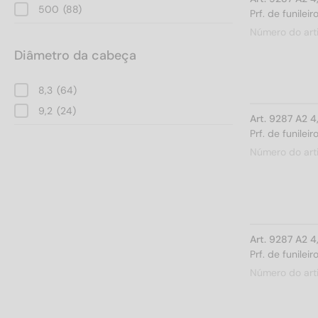
500
(88)
Prf. de funile
Número do art
Diâmetro da cabeça
8,3
(64)
9,2
(24)
Art. 9287 A2 
Prf. de funile
Número do art
Art. 9287 A2 
Prf. de funile
Número do art