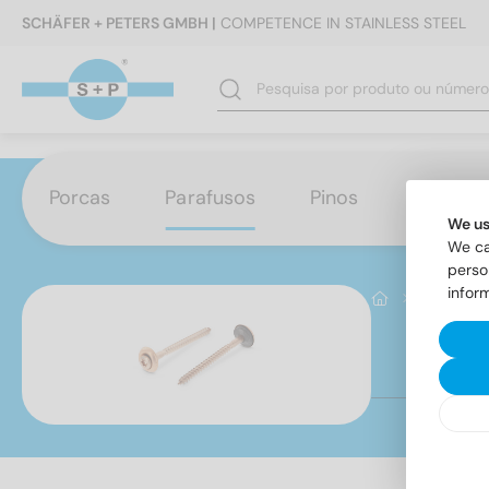
SCHÄFER + PETERS GMBH |
COMPETENCE IN STAINLESS STEEL
Porcas
Parafusos
Pinos
Anilhas
We us
We ca
perso
infor
Parafuso
92