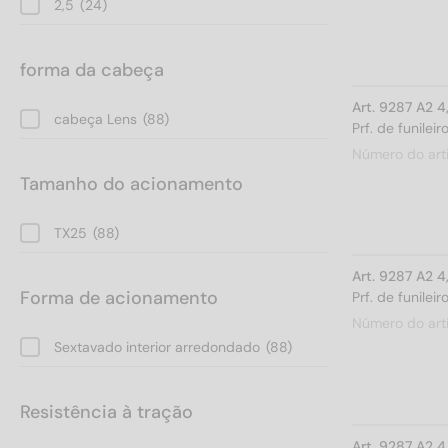
2,5
(24)
120
(4)
150
(4)
forma da cabeça
180
(4)
Art. 9287 A2 
200
(4)
cabeça Lens
(88)
Prf. de funile
220
(4)
Número do art
250
(4)
Tamanho do acionamento
280
(4)
300
(4)
TX25
(88)
Art. 9287 A2 
Forma de acionamento
Prf. de funile
Número do art
Sextavado interior arredondado
(88)
Resistência à tração
Art. 9287 A2 