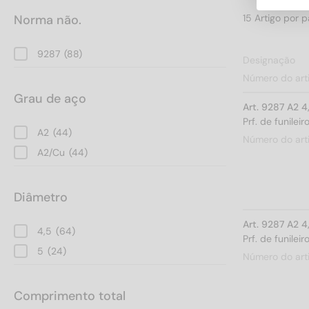
Norma não.
9287
(88)
Designação
Número do art
Grau de aço
Art. 9287 A2 
Prf. de funile
A2
(44)
Número do art
A2/Cu
(44)
Diâmetro
Art. 9287 A2 
4,5
(64)
Prf. de funile
5
(24)
Número do art
Comprimento total