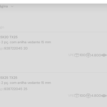
igo
4,5X20 TX25
iro 2 pç. com anilha vedante 15 mm
igo
928722045 20
VPE
100
4.800
4,5X25 TX25
iro 2 pç. com anilha vedante 15 mm
igo
928722045 25
VPE
100
4.800