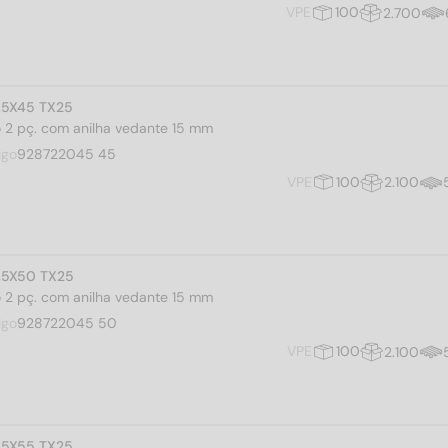
VPE
100
2.700
4,5X45 TX25
iro 2 pç. com anilha vedante 15 mm
igo
928722045 45
VPE
100
2.100
4,5X50 TX25
iro 2 pç. com anilha vedante 15 mm
igo
928722045 50
VPE
100
2.100
4,5X55 TX25