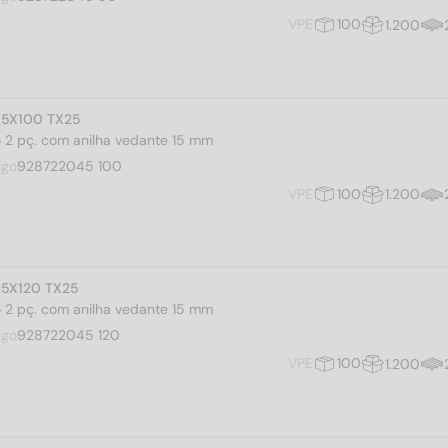
VPE
100
1.200
4,5X100 TX25
iro 2 pç. com anilha vedante 15 mm
igo
928722045 100
VPE
100
1.200
4,5X120 TX25
iro 2 pç. com anilha vedante 15 mm
igo
928722045 120
VPE
100
1.200