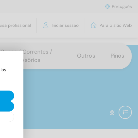
Português
isa profissional
Iniciar sessão
Para o sítio Web
Cabos / Correntes /
Outros
Pinos
Acessórios
play
5- 15mm)