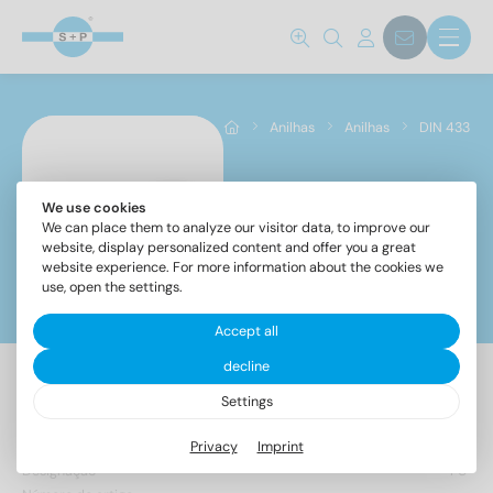
Anilhas
Anilhas
DIN 433
We use cookies
DIN 433
We can place them to analyze our visitor data, to improve our
website, display personalized content and offer you a great
website experience. For more information about the cookies we
use, open the settings.
Filtros
Accept all
decline
Settings
30 Artigo encontrado
Privacy
Imprint
Designação
PU