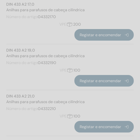
DIN 433 A2 17,0
Norma não.
Anilhas para parafusos de cabeça cilíndrica
Número do artigo
04332170
VPE
200
433
(30)
Registar e encomendar
Grau de aço
DIN 433 A2 19,0
Anilhas para parafusos de cabeça cilíndrica
A2
(15)
Número do artigo
04332190
A4
(15)
VPE
100
Registar e encomendar
Diâmetro interno
DIN 433 A2 21,0
Anilhas para parafusos de cabeça cilíndrica
Número do artigo
04332210
1,7
(2)
VPE
100
2,2
(2)
Registar e encomendar
2,7
(2)
3,2
(2)