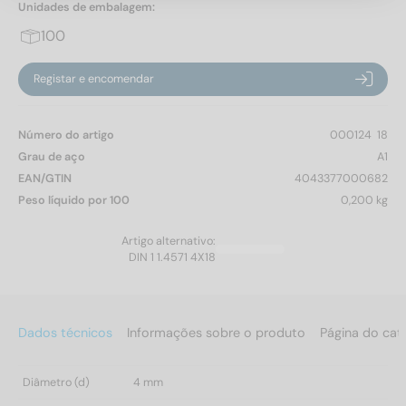
Unidades de embalagem:
100
Registar e encomendar
Número do artigo
000124  18
Grau de aço
A1
EAN/GTIN
4043377000682
Peso líquido por 100
0,200 kg
Artigo alternativo:
DIN 1 1.4571 4X18
Dados técnicos
Informações sobre o produto
Página do cat
Diâmetro (d)
4 mm