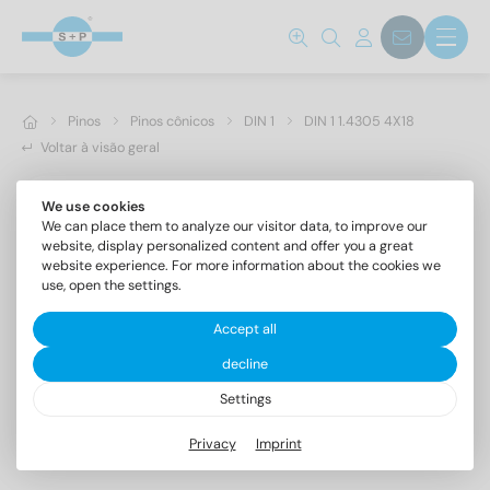
Pinos
Pinos cônicos
DIN 1
DIN 1 1.4305 4X18
Voltar à visão geral
We use cookies
We can place them to analyze our visitor data, to improve our
website, display personalized content and offer you a great
website experience. For more information about the cookies we
use, open the settings.
Accept all
decline
Settings
DIN 1 1.4305 4X18
Privacy
Imprint
Pinos cónicos forma B, campo de tolerância h10