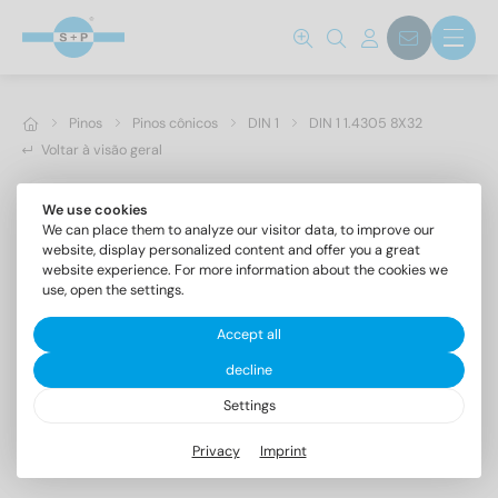
Pinos
Pinos cônicos
DIN 1
DIN 1 1.4305 8X32
Voltar à visão geral
We use cookies
We can place them to analyze our visitor data, to improve our
website, display personalized content and offer you a great
website experience. For more information about the cookies we
use, open the settings.
Accept all
decline
Settings
DIN 1 1.4305 8X32
Privacy
Imprint
Pinos cónicos forma B, campo de tolerância h10