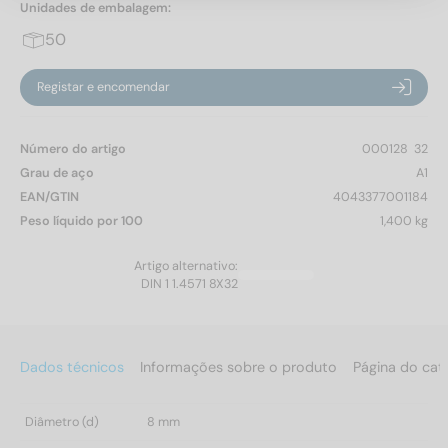
Unidades de embalagem:
50
Registar e encomendar
Número do artigo
000128  32
Grau de aço
A1
EAN/GTIN
4043377001184
Peso líquido por 100
1,400 kg
Artigo alternativo:
DIN 1 1.4571 8X32
Dados técnicos
Informações sobre o produto
Página do cat
Diâmetro (d)
8 mm