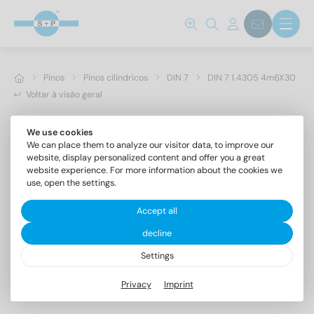
Pinos
Pinos cilindricos
DIN 7
DIN 7 1.4305 4m6X30
Voltar à visão geral
We use cookies
We can place them to analyze our visitor data, to improve our
website, display personalized content and offer you a great
website experience. For more information about the cookies we
use, open the settings.
Accept all
decline
Settings
DIN 7 1.4305 4m6X30
Privacy
Imprint
Pinos cilíndrico forma A, tolerância m6