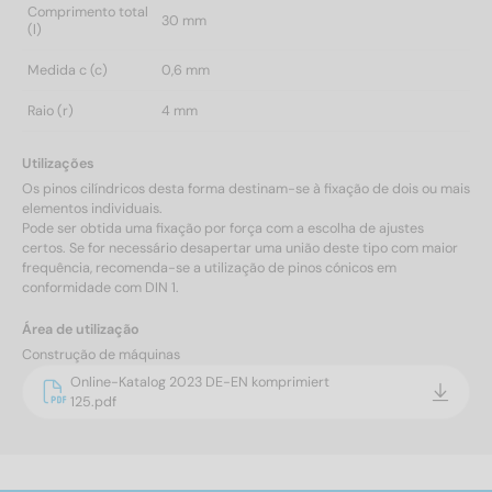
Comprimento total
30 mm
(l)
Medida c (c)
0,6 mm
Raio (r)
4 mm
Utilizações
Os pinos cilíndricos desta forma destinam-se à fixação de dois ou mais
elementos individuais.
Pode ser obtida uma fixação por força com a escolha de ajustes
certos. Se for necessário desapertar uma união deste tipo com maior
frequência, recomenda-se a utilização de pinos cónicos em
conformidade com DIN 1.
Área de utilização
Construção de máquinas
Online-Katalog 2023 DE-EN komprimiert
125.pdf