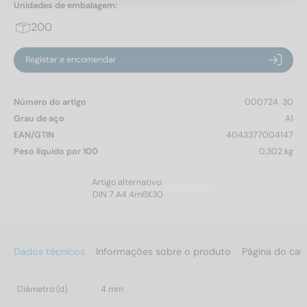
Unidades de embalagem:
200
Registar e encomendar
Número do artigo
000724  30
Grau de aço
A1
EAN/GTIN
4043377004147
Peso líquido por 100
0,302 kg
Artigo alternativo:
DIN 7 A4 4m6X30
Dados técnicos
Informações sobre o produto
Página do cat
Diâmetro (d)
4 mm