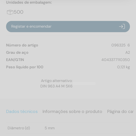
Unidades de embalagem:
500
Registar e encomendar
Número do artigo
096325  6
Grau de aço
A2
EAN/GTIN
4043377110350
Peso líquido por 100
0,121 kg
Artigo alternativo:
DIN 963 A4 M 5X6
Dados técnicos
Informações sobre o produto
Página do cat
Diâmetro (d)
5 mm