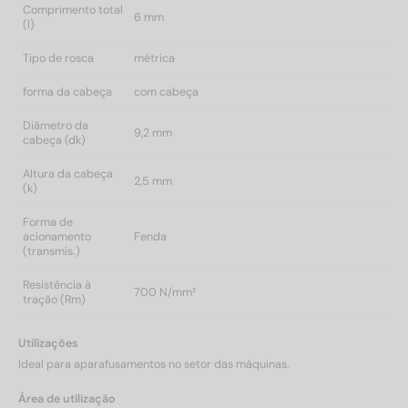
Comprimento total
6 mm
(l)
Tipo de rosca
métrica
forma da cabeça
com cabeça
Diâmetro da
9,2 mm
cabeça (dk)
Altura da cabeça
2,5 mm
(k)
Forma de
acionamento
Fenda
(transmis.)
Resistência à
700 N/mm²
tração (Rm)
Utilizações
Ideal para aparafusamentos no setor das máquinas.
Área de utilização