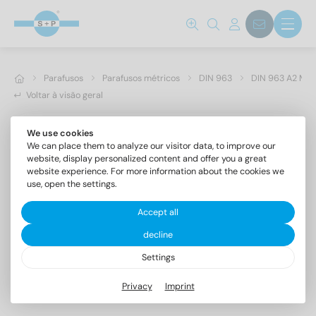
Parafusos
Parafusos métricos
DIN 963
DIN 963 A2 M 5
Voltar à visão geral
We use cookies
We can place them to analyze our visitor data, to improve our
website, display personalized content and offer you a great
website experience. For more information about the cookies we
use, open the settings.
Accept all
decline
Settings
DIN 963 A2 M 5X6
Privacy
Imprint
Parafusos de cabeça escareada com fenda