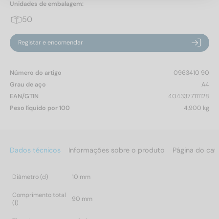
Unidades de embalagem:
50
Registar e encomendar
Número do artigo
0963410 90
Grau de aço
A4
EAN/GTIN
4043377111128
Peso líquido por 100
4,900 kg
Dados técnicos
Informações sobre o produto
Página do cat
Diâmetro (d)
10 mm
Comprimento total
90 mm
(l)