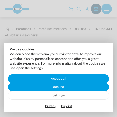
Parafusos
Parafusos métricos
DIN 963
DIN 963 A4 M 
Voltar à visão geral
We use cookies
We can place them to analyze our visitor data, to improve our
website, display personalized content and offer you a great
website experience. For more information about the cookies we
use, open the settings.
Accept all
decline
Settings
DIN 963 A4 M 10X90
Privacy
Imprint
Parafusos de cabeça escareada com fenda