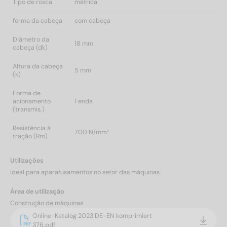
Tipo de rosca
métrica
forma da cabeça
com cabeça
Diâmetro da
18 mm
cabeça (dk)
Altura da cabeça
5 mm
(k)
Forma de
acionamento
Fenda
(transmis.)
Resistência à
700 N/mm²
tração (Rm)
Utilizações
Ideal para aparafusamentos no setor das máquinas.
Área de utilização
Construção de máquinas
Online-Katalog 2023 DE-EN komprimiert
376.pdf