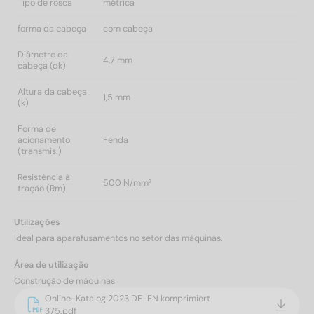
Tipo de rosca
métrica
forma da cabeça
com cabeça
Diâmetro da
4,7 mm
cabeça (dk)
Altura da cabeça
1,5 mm
(k)
Forma de
acionamento
Fenda
(transmis.)
Resistência à
500 N/mm²
tração (Rm)
Utilizações
Ideal para aparafusamentos no setor das máquinas.
Área de utilização
Construção de máquinas
Online-Katalog 2023 DE-EN komprimiert
375.pdf