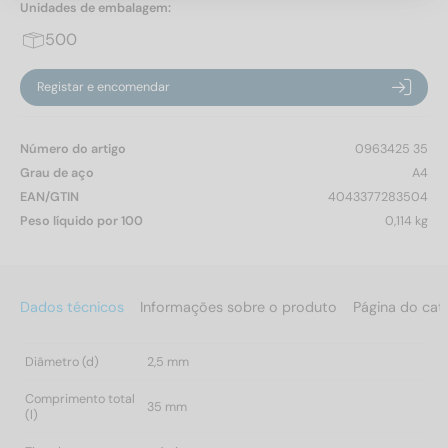
Unidades de embalagem:
500
Registar e encomendar
Número do artigo
0963425 35
Grau de aço
A4
EAN/GTIN
4043377283504
Peso líquido por 100
0,114 kg
Dados técnicos
Informações sobre o produto
Página do cat
Diâmetro (d)
2,5 mm
Comprimento total
35 mm
(l)