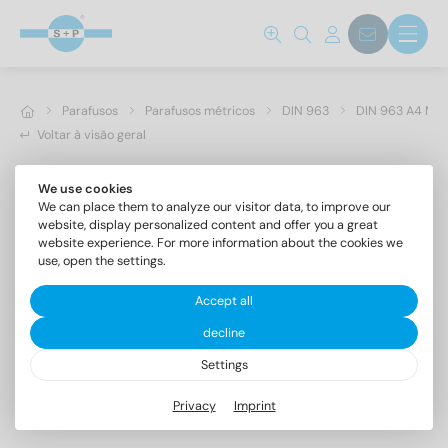
Parafusos
Parafusos métricos
DIN 963
DIN 963 A4 M 2
Voltar à visão geral
We use cookies
We can place them to analyze our visitor data, to improve our
website, display personalized content and offer you a great
website experience. For more information about the cookies we
use, open the settings.
Accept all
decline
Settings
DIN 963 A4 M 2,5X35
Privacy
Imprint
Parafusos de cabeça escareada com fenda