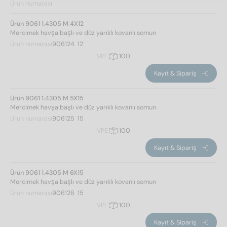
Ürün numarası
çelik sınıfı
Ürün 9061 1.4305 M 4X12
Mercimek havşa başlı ve düz yarıklı kovanlı somun
Ürün numarası
906124  12
A1
(4)
VPE
100
A4
(4)
Kayıt & Sipariş
cap
Ürün 9061 1.4305 M 5X15
Mercimek havşa başlı ve düz yarıklı kovanlı somun
4
(2)
Ürün numarası
906125  15
5
(2)
VPE
100
6
(2)
Kayıt & Sipariş
8
(2)
Ürün 9061 1.4305 M 6X15
Mercimek havşa başlı ve düz yarıklı kovanlı somun
baş yüksekliği
Ürün numarası
906126  15
VPE
100
1,5
(6)
Kayıt & Sipariş
3
(2)