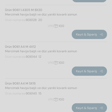
Ürün 9061 1.4305 M 8X20
kafa şekli
Mercimek havşa başlı ve düz yarıklı kovanlı somun
Ürün numarası
906128  20
yükseltilmiş
(8)
VPE
100
Kayıt & Sipariş
anahtar
Ürün 9061 A4 M 4X12
Mercimek havşa başlı ve düz yarıklı kovanlı somun
yırtmaç
(8)
Ürün numarası
906144  12
VPE
100
gerilme direnci
Kayıt & Sipariş
500
(8)
Ürün 9061 A4 M 5X15
Mercimek havşa başlı ve düz yarıklı kovanlı somun
kafa çapı
Ürün numarası
906145  15
VPE
100
7
(2)
Kayıt & Sipariş