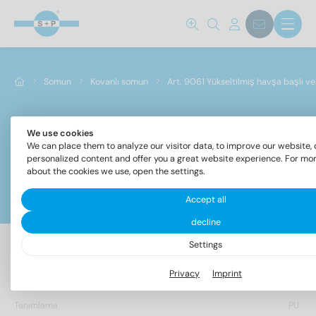
Somun
Kovanlı somun
Art. 9061 Yükseltilmiş havşa başlı ve
We use cookies
Art. 9061 Yükseltilmiş havşa başlı ve yuvalı kovanlı
We can place them to analyze our visitor data, to improve our website, 
somunlar
personalized content and offer you a great website experience. For mo
about the cookies we use, open the settings.
Filtreler
Accept all
decline
Settings
8 Makale bulundu
Standart no.
Privacy
Imprint
Tanımlama
PU
9061
(8)