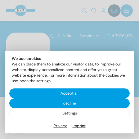
Vida
Sac vidalar
DIN 7976 (SZ)
We use cookies
DIN 7976 (SZ)
We can place them to analyze our visitor data, to improve our
website, display personalized content and offer you a great
website experience. For more information about the cookies we
use, open the settings.
Filtreler
Accept all
decline
Settings
18 Makale bulundu
Privacy
Imprint
Tanımlama
PU