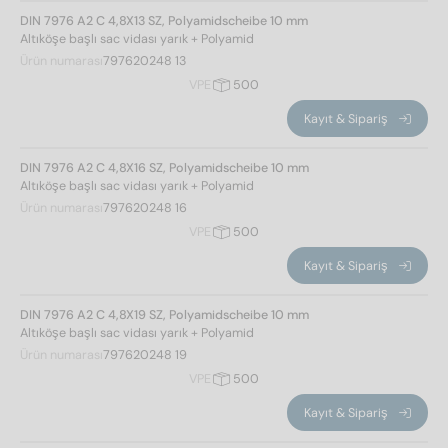
4,2
(9)
DIN 7976 A2 C 4,8X13 SZ, Polyamidscheibe 10 mm
Altıköşe başlı sac vidası yarık + Polyamid
4,8
(9)
Ürün numarası
797620248 13
VPE
500
toplam uzunluk
Kayıt & Sipariş
13
(6)
DIN 7976 A2 C 4,8X16 SZ, Polyamidscheibe 10 mm
16
(6)
Altıköşe başlı sac vidası yarık + Polyamid
19
(6)
Ürün numarası
797620248 16
VPE
500
İplik tipi
Kayıt & Sipariş
sac iplik
(18)
DIN 7976 A2 C 4,8X19 SZ, Polyamidscheibe 10 mm
Altıköşe başlı sac vidası yarık + Polyamid
Ürün numarası
797620248 19
baş yüksekliği
VPE
500
Kayıt & Sipariş
2,8
(9)
3
(9)