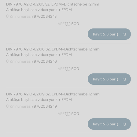
DIN 7976 A2 C 4,2X13 SZ, EPDM-Dichtscheibe 12 mm
Altıköşe başlı sac vidası yarık + EPDM
kose genisligi
Ürün numarası
797620342 13
VPE
500
7,59
(9)
Kayıt & Sipariş
8,71
(9)
DIN 7976 A2 C 4,2X16 SZ, EPDM-Dichtscheibe 12 mm
Altıköşe başlı sac vidası yarık + EPDM
kafa şekli
Ürün numarası
797620342 16
VPE
500
Altı köşe başlı
(18)
Kayıt & Sipariş
aktüatör boyutu
DIN 7976 A2 C 4,2X19 SZ, EPDM-Dichtscheibe 12 mm
Altıköşe başlı sac vidası yarık + EPDM
SW 7
(9)
Ürün numarası
797620342 19
SW 8
(9)
VPE
500
Kayıt & Sipariş
anahtar