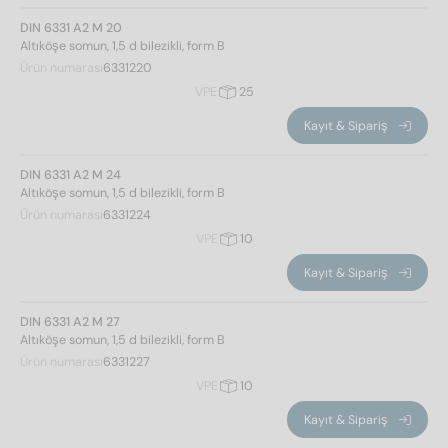
DIN 6331 A2 M 20
Standart no.
Altıköşe somun, 1,5 d bilezikli, form B
Ürün numarası
6331220
6331
(24)
VPE
25
Kayıt & Sipariş
çelik sınıfı
DIN 6331 A2 M 24
Altıköşe somun, 1,5 d bilezikli, form B
A2
(12)
Ürün numarası
6331224
A4
(12)
VPE
10
Kayıt & Sipariş
cap
DIN 6331 A2 M 27
Altıköşe somun, 1,5 d bilezikli, form B
Ürün numarası
6331227
6
(2)
VPE
10
8
(2)
Kayıt & Sipariş
10
(2)
12
(2)