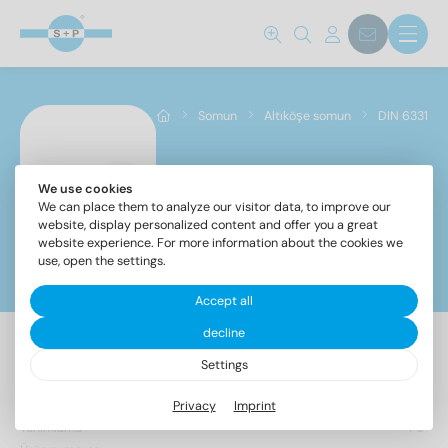
Somun
Altıköşe somun
DIN 6331
We use cookies
DIN 6331
We can place them to analyze our visitor data, to improve our
website, display personalized content and offer you a great
website experience. For more information about the cookies we
use, open the settings.
Filtreler
Accept all
decline
Settings
24 Makale bulundu
Privacy
Imprint
Tanımlama
PU