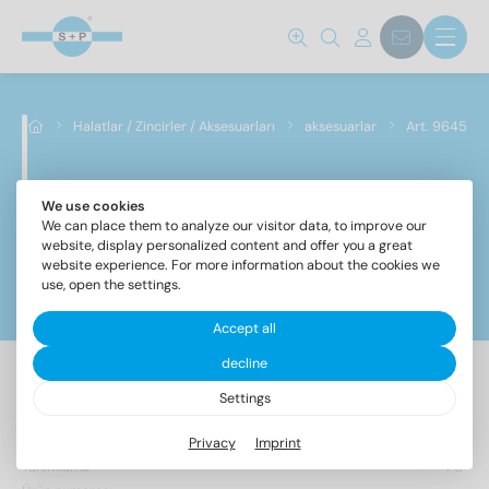
Halatlar / Zincirler / Aksesuarları
aksesuarlar
Art. 9645
We use cookies
Art. 9645
We can place them to analyze our visitor data, to improve our
website, display personalized content and offer you a great
website experience. For more information about the cookies we
use, open the settings.
Filtreler
Accept all
decline
Settings
11 Makale bulundu
Privacy
Imprint
Tanımlama
PU