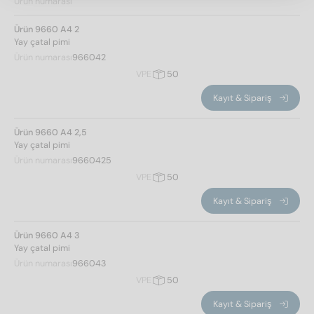
Ürün numarası
çelik sınıfı
Ürün 9660 A4 2
A4
(6)
Yay çatal pimi
Ürün numarası
966042
VPE
50
cap
Kayıt & Sipariş
Ürün 9660 A4 2,5
2
(1)
Yay çatal pimi
2,5
(1)
Ürün numarası
9660425
3
(1)
VPE
50
4
(1)
Kayıt & Sipariş
5
(1)
6
(1)
Ürün 9660 A4 3
Yay çatal pimi
Ürün numarası
966043
Filtre uygula
VPE
50
Kayıt & Sipariş