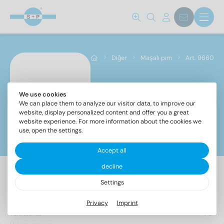
Diğer
Maşalı pim
Art. 9660
We use cookies
Art. 9660
We can place them to analyze our visitor data, to improve our
website, display personalized content and offer you a great
website experience. For more information about the cookies we
use, open the settings.
Filtreler
Accept all
decline
Standart no.
Settings
6 Makale bulundu
9660
(6)
Privacy
Imprint
Tanımlama
PU