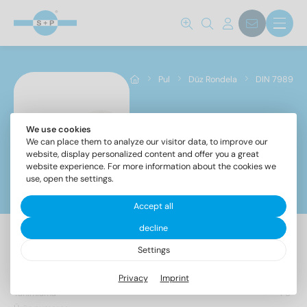
Standart no.
7989-1
(18)
Pul
Düz Rondela
DIN 7989
çelik sınıfı
We use cookies
DIN 7989
A2
(9)
We can place them to analyze our visitor data, to improve our
website, display personalized content and offer you a great
A4
(9)
website experience. For more information about the cookies we
use, open the settings.
Filtreler
iç çapı
Accept all
decline
Settings
18 Makale bulundu
11
(2)
13,5
(2)
Privacy
Imprint
17,5
(2)
Tanımlama
PU