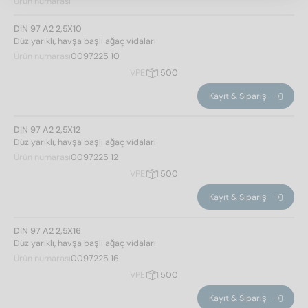
Ürün numarası
4,5
(20)
5
(30)
DIN 97 A2 2,5X10
Düz yarıklı, havşa başlı ağaç vidaları
5,5
(28)
Ürün numarası
0097225 10
6
(32)
toplam uzunluk
VPE
500
8
(22)
Kayıt & Sipariş
10
(4)
DIN 97 A2 2,5X12
12
(8)
Düz yarıklı, havşa başlı ağaç vidaları
Ürün numarası
0097225 12
16
(12)
VPE
500
20
(16)
25
(16)
Kayıt & Sipariş
30
(16)
DIN 97 A2 2,5X16
35
(16)
Düz yarıklı, havşa başlı ağaç vidaları
40
(16)
İplik tipi
Ürün numarası
0097225 16
45
(14)
Filtre uygula
VPE
500
50
(14)
Ahşap iplik
(198)
Kayıt & Sipariş
60
(12)