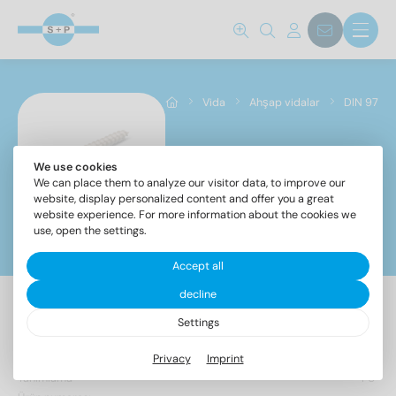
Standart no.
97
(198)
Vida
Ahşap vidalar
DIN 97
çelik sınıfı
A2
(99)
We use cookies
DIN 97
We can place them to analyze our visitor data, to improve our
A4
(99)
website, display personalized content and offer you a great
website experience. For more information about the cookies we
use, open the settings.
Filtreler
cap
Accept all
decline
2,5
(10)
Settings
198 Makale bulundu
3
(16)
Privacy
Imprint
3,5
(18)
Tanımlama
PU
4
(22)