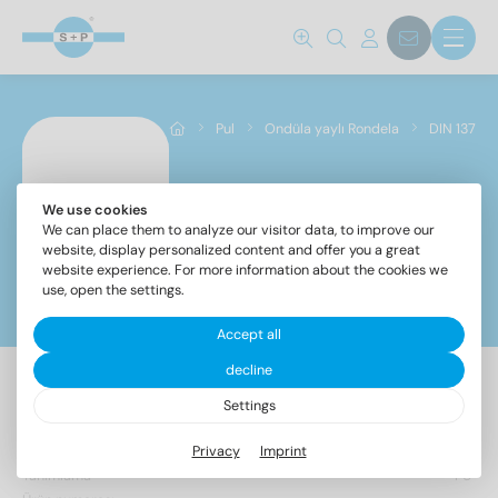
Standart no.
137 A
(24)
137 B
(34)
Pul
Ondüla yaylı Rondela
DIN 137
çelik sınıfı
We use cookies
DIN 137
We can place them to analyze our visitor data, to improve our
A1
(29)
website, display personalized content and offer you a great
A4
(29)
website experience. For more information about the cookies we
use, open the settings.
Filtreler
iç çapı
Accept all
decline
Settings
58 Makale bulundu
1,8
(2)
Privacy
Imprint
2,2
(2)
Tanımlama
PU
2,5
(2)