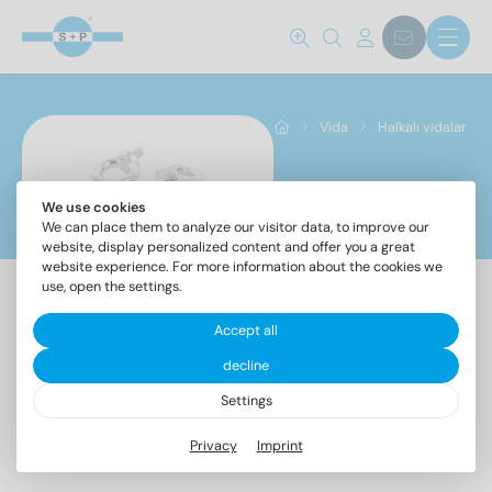
Standart no.
580
(46)
Vida
Halkalı vidalar
çelik sınıfı
A2
(23)
We use cookies
Halkalı vidalar
We can place them to analyze our visitor data, to improve our
A4
(23)
website, display personalized content and offer you a great
website experience. For more information about the cookies we
use, open the settings.
cap
Accept all
decline
Art.
DIN
3
(2)
580
580
Settings
4
(2)
Privacy
Imprint
5
(2)
6
(4)