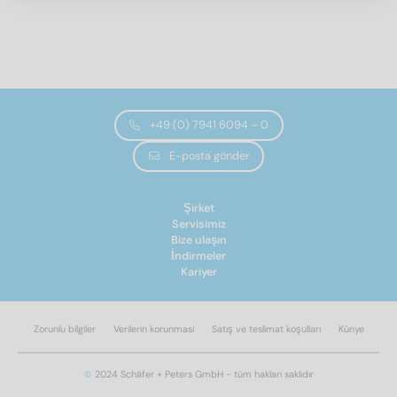
8
(4)
10
(4)
12
(4)
16
(4)
toplam uzunluk
20
(4)
+49 (0) 7941 6094 – 0
24
(4)
27
(4)
E-posta gönder
13
(4)
30
(4)
17
(2)
36
(4)
20,5
(2)
Şirket
Servisimiz
27
(2)
Bize ulaşın
30
(2)
İndirmeler
Kariyer
36
(2)
45
(4)
54
(2)
İplik tipi
Zorunlu bilgiler
Verilerin korunmasi
Satış ve teslimat koşulları
Künye
Filtre uygula
metrik
(46)
©
2024 Schäfer + Peters GmbH - tüm hakları saklıdır