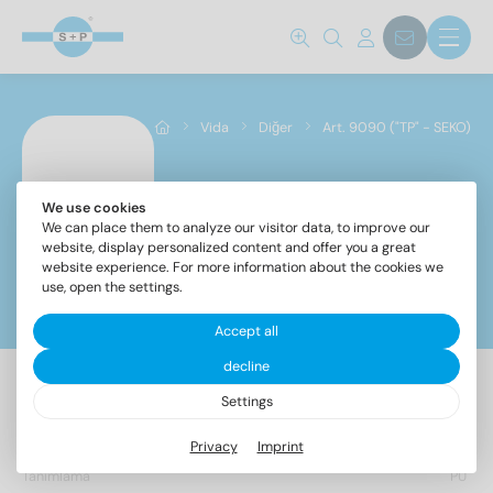
Standart no.
9090
(96)
Vida
Diğer
Art. 9090 ("TP" - SEKO)
çelik sınıfı
A2
(96)
We use cookies
Art. 9090 ("TP" -
We can place them to analyze our visitor data, to improve our
SEKO)
website, display personalized content and offer you a great
website experience. For more information about the cookies we
cap
use, open the settings.
Filtreler
Accept all
2
(9)
decline
2,5
(9)
Settings
96 Makale bulundu
3
(17)
Privacy
Imprint
3,5
(16)
Tanımlama
PU
4
(17)