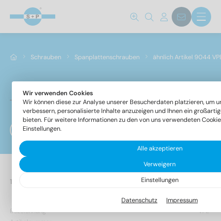
Schrauben
Spanplattenschrauben
ähnlich Artikel 9044 VP
Wir verwenden Cookies
ähnlich Artikel 9044 VPE à 2500 (ohne Fräs,- Schäl
Wir können diese zur Analyse unserer Besucherdaten platzieren, um u
verbessern, personalisierte Inhalte anzuzeigen und Ihnen ein großarti
bieten. Für weitere Informationen zu den von uns verwendeten Cookies
Einstellungen.
Filter
Alle akzeptieren
Verweigern
Einstellungen
Datenschutz
Impressum
Bezeichnung
VPE