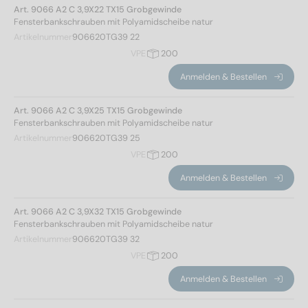
Art. 9066 A2 C 3,9X22 TX15 Grobgewinde
Fensterbankschrauben mit Polyamidscheibe natur
Kopfform
Artikelnummer
906620TG39 22
VPE
200
Kappenkopf
(65)
Anmelden & Bestellen
Antrieb
Art. 9066 A2 C 3,9X25 TX15 Grobgewinde
Fensterbankschrauben mit Polyamidscheibe natur
Artikelnummer
906620TG39 25
PZ2
(20)
VPE
200
TX15
(45)
Anmelden & Bestellen
Antriebsform
Art. 9066 A2 C 3,9X32 TX15 Grobgewinde
Fensterbankschrauben mit Polyamidscheibe natur
Innensechsrund
(45)
Artikelnummer
906620TG39 32
Pozidrive
(20)
VPE
200
Anmelden & Bestellen
Mindest-Festigkeitsklasse