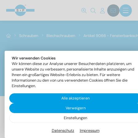
Schrauben
Blechschrauben
Artikel 9066 - Fensterbanksc
Wir verwenden Cookies
Artikel 9066 - Fensterbankschrauben
Wir können diese zur Analyse unserer Besucherdaten platzieren, um
unsere Website zu verbessern, personalisierte Inhalte anzuzeigen und
Ihnen ein großartiges Website-Erlebnis zu bieten. Für weitere
Informationen zu den von uns verwendeten Cookies öffnen Sie die
Filter
Einstellungen.
Alle akzeptieren
Verweigern
65 Artikel gefunden
Einstellungen
Datenschutz
Impressum
Bezeichnung
VPE