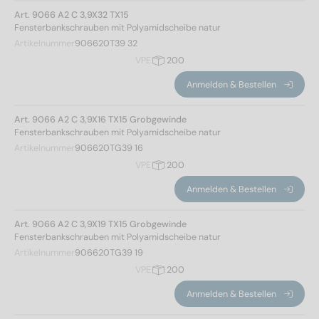
3,9
(65)
Art. 9066 A2 C 3,9X32 TX15
Fensterbankschrauben mit Polyamidscheibe natur
Artikelnummer
906620T39 32
Gesamtlänge
VPE
200
16
(13)
Anmelden & Bestellen
19
(13)
Art. 9066 A2 C 3,9X16 TX15 Grobgewinde
22
(13)
Fensterbankschrauben mit Polyamidscheibe natur
25
(13)
Artikelnummer
906620TG39 16
32
(13)
VPE
200
Anmelden & Bestellen
Gewindeart
Art. 9066 A2 C 3,9X19 TX15 Grobgewinde
Blechgewinde
(65)
Fensterbankschrauben mit Polyamidscheibe natur
Artikelnummer
906620TG39 19
VPE
200
Kopfhöhe
Anmelden & Bestellen
3,1
(65)