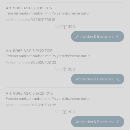
Art. 9066 A2 C 3,9X19 TX15
Fensterbankschrauben mit Polyamidscheibe natur
Artikelnummer
906620T39 19
VPE
200
Anmelden & Bestellen
Art. 9066 A2 C 3,9X22 TX15
Norm Nr.
Fensterbankschrauben mit Polyamidscheibe natur
Artikelnummer
906620T39 22
VPE
200
9066
(65)
Anmelden & Bestellen
Werkstoff
Art. 9066 A2 C 3,9X25 TX15
Fensterbankschrauben mit Polyamidscheibe natur
A2
(65)
Artikelnummer
906620T39 25
VPE
200
Durchmesser
Anmelden & Bestellen