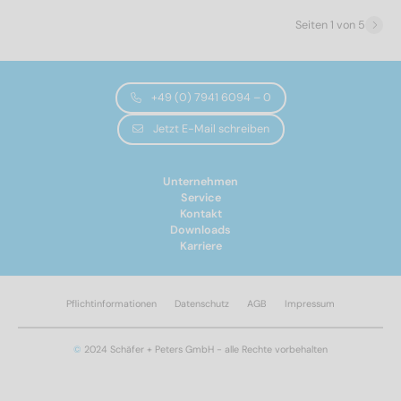
500
(65)
Seiten 1 von 5
Kopfdurchmesser
+49 (0) 7941 6094 – 0
7,9
(65)
Jetzt E-Mail schreiben
Farbe
Unternehmen
Service
Kontakt
RAL 7016 - Anthrazitgrau
(15)
Downloads
RAL 9003 - Signalweiß
(15)
Karriere
Gesamtlänge Zoll
Pflichtinformationen
Datenschutz
AGB
Impressum
0,625
(13)
©
2024 Schäfer + Peters GmbH - alle Rechte vorbehalten
0,75
(13)
0,875
(13)