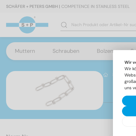
SCHÄFER + PETERS GMBH |
COMPETENCE IN STAINLESS STEEL
Muttern
Schrauben
Bolzen
S
Wir v
Wir k
Seile / K
Websi
großa
uns v
Se