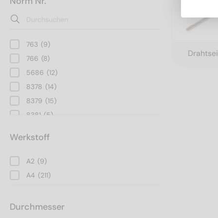
Norm Nr.
763
(9)
Drahtsei
766
(8)
5686
(12)
8378
(14)
8379
(15)
8381
(5)
8382
(15)
Werkstoff
9610
(9)
9611
(9)
A2
(9)
9612
(9)
A4
(211)
9620
(19)
9625
(12)
Durchmesser
9626
(7)