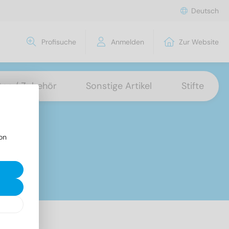
Deutsch
Profisuche
Anmelden
Zur Website
tten / Zubehör
Sonstige Artikel
Stifte
on