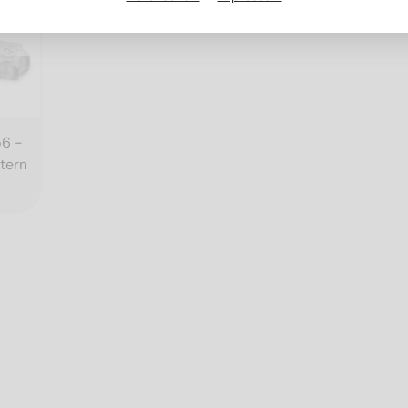
56 -
terne
srundantrieb