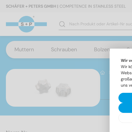
SCHÄFER + PETERS GMBH |
COMPETENCE IN STAINLESS STEEL
Muttern
Schrauben
Bolzen
S
Wir v
Wir k
Sonstige A
Websi
großa
uns v
SI