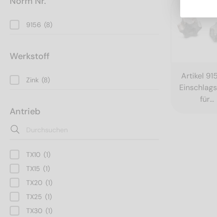
Norm Nr.
9156
(8)
Werkstoff
Artikel 91
Zink
(8)
Einschlags
für
Antrieb
Innensech
TX10
(1)
TX15
(1)
TX20
(1)
TX25
(1)
TX30
(1)