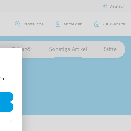
Deutsch
Profisuche
Anmelden
Zur Website
tten / Zubehör
Sonstige Artikel
Stifte
on