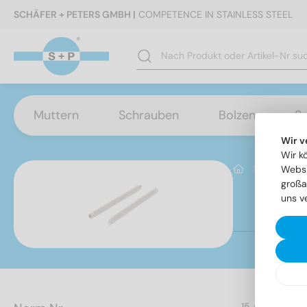
SCHÄFER + PETERS GMBH |
COMPETENCE IN STAINLESS STEEL
Muttern
Schrauben
Bolzen
S
Wir v
Wir k
Schwerla
Websi
großa
uns v
Ar