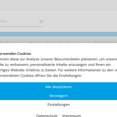
cheiben
Schwerlastbefestigung
Seile / Ke
erwenden Cookies
önnen diese zur Analyse unserer Besucherdaten platzieren, um unsere
stbefestigung
FSR - Rahmenschrauben
Artikel 9009 - FRS-R
te zu verbessern, personalisierte Inhalte anzuzeigen und Ihnen ein
rtiges Website-Erlebnis zu bieten. Für weitere Informationen zu den v
erwendeten Cookies öffnen Sie die Einstellungen.
tikel 9009 - FRS-Rahmenschr
Alle akzeptieren
Verweigern
Einstellungen
Datenschutz
Impressum