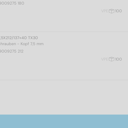
9009275 180
VPE
100
7,5X212/137+40 TX30
hrauben - Kopf 7,5 mm
9009275 212
VPE
100