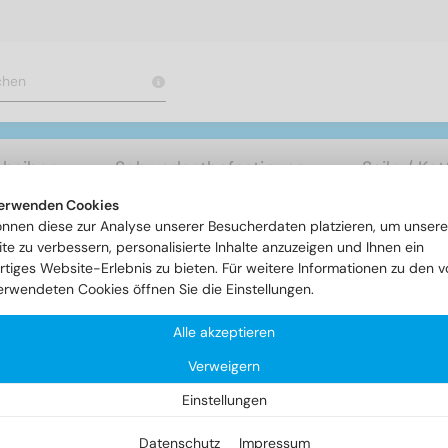
cheiben
Schwerlastbefestigung
Seile / Ke
erwenden Cookies
önnen diese zur Analyse unserer Besucherdaten platzieren, um unsere
n
Fassadenschrauben / Spenglerschrauben
Artikel 9167 - S
te zu verbessern, personalisierte Inhalte anzuzeigen und Ihnen ein
rtiges Website-Erlebnis zu bieten. Für weitere Informationen zu den v
erwendeten Cookies öffnen Sie die Einstellungen.
tikel 9167 - Spengler - PZ -
Alle akzeptieren
Verweigern
Einstellungen
Datenschutz
Impressum