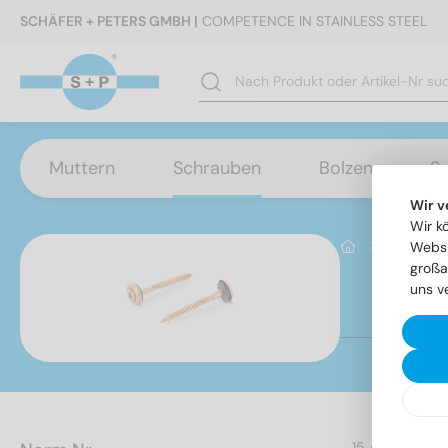
SCHÄFER + PETERS GMBH |
COMPETENCE IN STAINLESS STEEL
Muttern
Schrauben
Bolzen
S
Wir v
Wir k
Schraube
Websi
großa
uns v
Ar