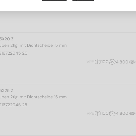
,5X20 Z
ben 2tlg. mit Dichtscheibe 15 mm
916722045 20
VPE
100
4.800
,5X25 Z
ben 2tlg. mit Dichtscheibe 15 mm
916722045 25
VPE
100
4.800