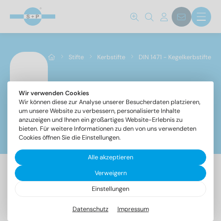
Norm Nr.
1471
(117)
Stifte
Kerbstifte
DIN 1471 - Kegelkerbstifte
Werkstoff
A1
(117)
Wir verwenden Cookies
DIN 1471 - Kegelkerbstifte
Wir können diese zur Analyse unserer Besucherdaten platzieren,
um unsere Website zu verbessern, personalisierte Inhalte
anzuzeigen und Ihnen ein großartiges Website-Erlebnis zu
Durchmesser
bieten. Für weitere Informationen zu den von uns verwendeten
Filter
Cookies öffnen Sie die Einstellungen.
Alle akzeptieren
1,5
(8)
Verweigern
2
(10)
117 Artikel gefunden
2,5
(8)
Einstellungen
3
(11)
Datenschutz
Impressum
Bezeichnung
VPE
4
(14)