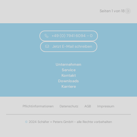
3
(14)
4
(24)
Seiten 1 von 18
4,5
(28)
5
(28)
6
(54)
+49 (0) 7941 6094 – 0
8
(61)
Jetzt E-Mail schreiben
10
(54)
Gesamtlänge
Unternehmen
Service
Kontakt
Downloads
20
(6)
Karriere
25
(8)
30
(12)
Pflichtinformationen
Datenschutz
AGB
Impressum
35
(10)
40
(12)
©
2024 Schäfer + Peters GmbH - alle Rechte vorbehalten
45
(10)
50
(12)