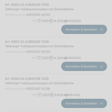
Art. 9250 A2 4,0X45/30 TX20
Tellerkopf-Holzbauschrauben mit Schneidkerbe
Artikelnummer
9250240 45/30
VPE
200
4.200
100.800
Anmelden & Bestellen
Norm Nr.
Art. 9250 A2 4,0X50/30 TX20
9250
(263)
Tellerkopf-Holzbauschrauben mit Schneidkerbe
Artikelnummer
9250240 50/30
VPE
200
4.200
100.800
Werkstoff
Anmelden & Bestellen
A2
(132)
A4
(131)
Art. 9250 A2 4,0X55/36 TX20
Tellerkopf-Holzbauschrauben mit Schneidkerbe
Artikelnummer
9250240 55/36
Durchmesser
VPE
200
3.600
86.400
Anmelden & Bestellen