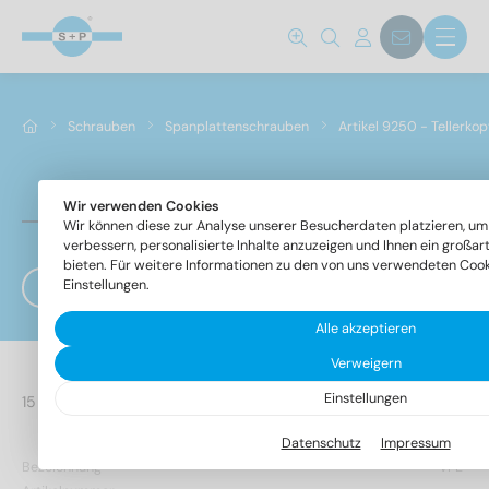
Schrauben
Spanplattenschrauben
Artikel 9250 - Tellerk
Wir verwenden Cookies
Artikel 9250 - Tellerkopf-Holzbauschrauben mit S
Wir können diese zur Analyse unserer Besucherdaten platzieren, um
verbessern, personalisierte Inhalte anzuzeigen und Ihnen ein großar
bieten. Für weitere Informationen zu den von uns verwendeten Cooki
Einstellungen.
Filter
Alle akzeptieren
Verweigern
Einstellungen
263 Artikel gefunden
Datenschutz
Impressum
Bezeichnung
VPE