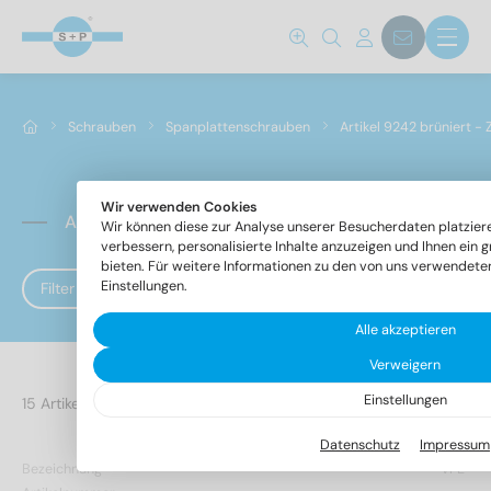
Schrauben
Spanplattenschrauben
Artikel 9242 brüniert -
Wir verwenden Cookies
Artikel 9242 brüniert - Ziko-Holzbauschrauben, Sc
Wir können diese zur Analyse unserer Besucherdaten platzier
verbessern, personalisierte Inhalte anzuzeigen und Ihnen ein 
bieten. Für weitere Informationen zu den von uns verwendeten
Einstellungen.
Filter
Alle akzeptieren
Verweigern
Einstellungen
8 Artikel gefunden
Datenschutz
Impressum
Bezeichnung
VPE