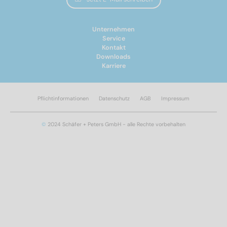
Unternehmen
Service
Kontakt
Downloads
Karriere
Norm Nr.
Pflichtinformationen
Datenschutz
AGB
Impressum
9242
(8)
©
2024 Schäfer + Peters GmbH - alle Rechte vorbehalten
Werkstoff
A2
(4)
A4
(4)
Durchmesser