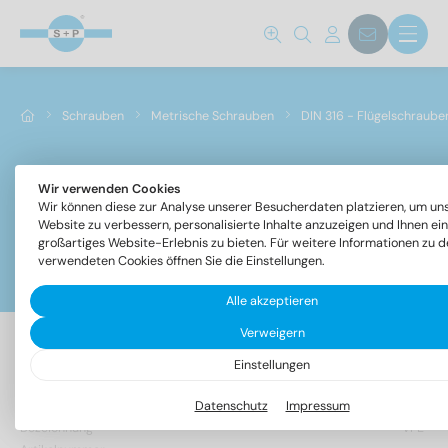
Schrauben
Metrische Schrauben
DIN 316 - Flügelschraube
Wir verwenden Cookies
DIN 316 - Flügelschrauben, deutsche Form
Wir können diese zur Analyse unserer Besucherdaten platzieren, um un
Website zu verbessern, personalisierte Inhalte anzuzeigen und Ihnen ein
großartiges Website-Erlebnis zu bieten. Für weitere Informationen zu d
verwendeten Cookies öffnen Sie die Einstellungen.
Filter
Alle akzeptieren
Verweigern
Einstellungen
66 Artikel gefunden
Datenschutz
Impressum
Bezeichnung
VPE