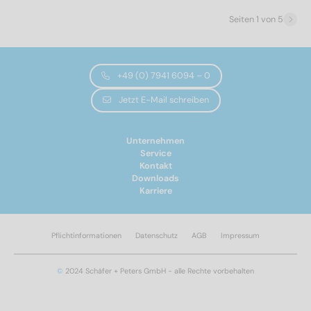
Werkstoff
Seiten 1 von 5
A2
(33)
A4
(33)
+49 (0) 7941 6094 – 0
Jetzt E-Mail schreiben
Durchmesser
Unternehmen
Service
4
(8)
Kontakt
Downloads
5
(12)
Karriere
6
(14)
8
(12)
10
(12)
Pflichtinformationen
Datenschutz
AGB
Impressum
12
(8)
©
2024 Schäfer + Peters GmbH - alle Rechte vorbehalten
Gesamtlänge